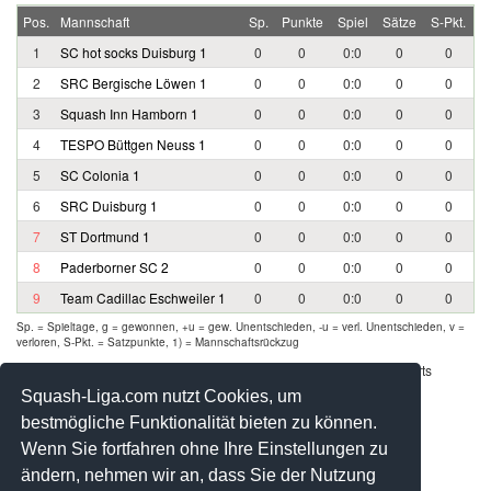
Pos.
Mannschaft
Sp.
Punkte
Spiel
Sätze
S-Pkt.
1
SC hot socks Duisburg 1
0
0
0:0
0
0
2
SRC Bergische Löwen 1
0
0
0:0
0
0
3
Squash Inn Hamborn 1
0
0
0:0
0
0
4
TESPO Büttgen Neuss 1
0
0
0:0
0
0
5
SC Colonia 1
0
0
0:0
0
0
6
SRC Duisburg 1
0
0
0:0
0
0
7
ST Dortmund 1
0
0
0:0
0
0
8
Paderborner SC 2
0
0
0:0
0
0
9
Team Cadillac Eschweiler 1
0
0
0:0
0
0
Sp. = Spieltage, g = gewonnen, +u = gew. Unentschieden, -u = verl. Unentschieden, v =
verloren, S-Pkt. = Satzpunkte, 1) = Mannschaftsrückzug
Werbung - Offizielle Pool Partner des deutschen Squashsports
Squash-Liga.com nutzt Cookies, um
bestmögliche Funktionalität bieten zu können.
Wenn Sie fortfahren ohne Ihre Einstellungen zu
ändern, nehmen wir an, dass Sie der Nutzung