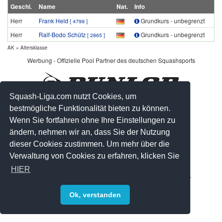
Geschl.
Name
Nat.
Info
Herr
Frank Held
Grundkurs - unbegrenzt
[ 4799 ]
Herr
Ralf-Bodo Schütz
Grundkurs - unbegrenzt
[ 2865 ]
AK = Altersklasse
Werbung - Offizielle Pool Partner des deutschen Squashsports
Squash-Liga.com nutzt Cookies, um
bestmögliche Funktionalität bieten zu können.
Wenn Sie fortfahren ohne Ihre Einstellungen zu
ändern, nehmen wir an, dass Sie der Nutzung
dieser Cookies zustimmen. Um mehr über die
Verwaltung von Cookies zu erfahren, klicken Sie
HIER
© 2008-2026 by Squash-Liga.com Alle Rechte vorbehalten.
Impressum
|
Datenschutz
|
Sitemap
Ok, verstanden