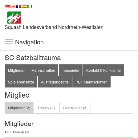
Squash Landesverband Nordrhein-Westfalen
Navigation
SC Satzballtrauma
Mitglieder
Mannschaften
Topspieler
Kontakt & Funktionär
Spielereinsätze
Austragungsorte
PDF Mannschaften
Mitglied
Mitglieder (2)
Passiv (0)
Gastspieler (3)
Mitglieder
AK = Altersklasse