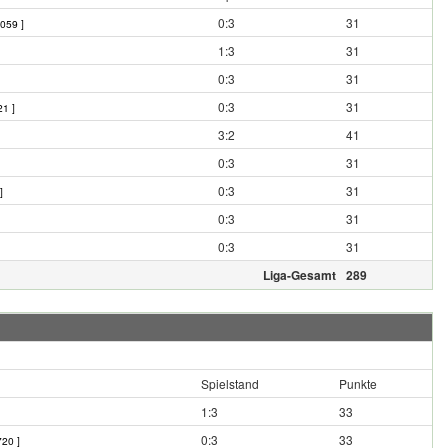
0:3
31
059 ]
1:3
31
0:3
31
0:3
31
21 ]
3:2
41
0:3
31
0:3
31
]
0:3
31
0:3
31
Liga-Gesamt
289
Spielstand
Punkte
1:3
33
0:3
33
720 ]