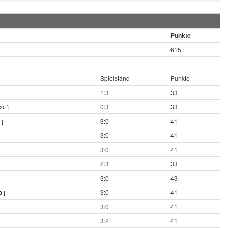
Punkte
615
Spielstand
Punkte
1:3
33
0:3
33
20 ]
3:0
41
 ]
3:0
41
3:0
41
2:3
33
3:0
43
3:0
41
3 ]
3:0
41
3:2
41