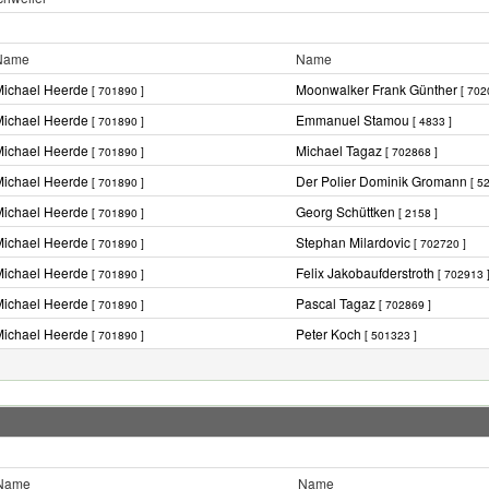
Name
Name
Michael Heerde
Moonwalker Frank Günther
[ 701890 ]
[ 702
Michael Heerde
Emmanuel Stamou
[ 701890 ]
[ 4833 ]
Michael Heerde
Michael Tagaz
[ 701890 ]
[ 702868 ]
Michael Heerde
Der Polier Dominik Gromann
[ 701890 ]
[ 5
Michael Heerde
Georg Schüttken
[ 701890 ]
[ 2158 ]
Michael Heerde
Stephan Milardovic
[ 701890 ]
[ 702720 ]
Michael Heerde
Felix Jakobaufderstroth
[ 701890 ]
[ 702913 
Michael Heerde
Pascal Tagaz
[ 701890 ]
[ 702869 ]
Michael Heerde
Peter Koch
[ 701890 ]
[ 501323 ]
Name
Name