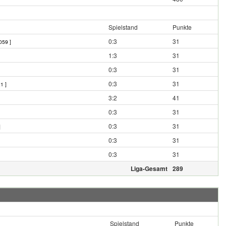
Spielstand
Punkte
0:3
31
059 ]
1:3
31
0:3
31
0:3
31
21 ]
3:2
41
0:3
31
0:3
31
]
0:3
31
0:3
31
Liga-Gesamt
289
Spielstand
Punkte