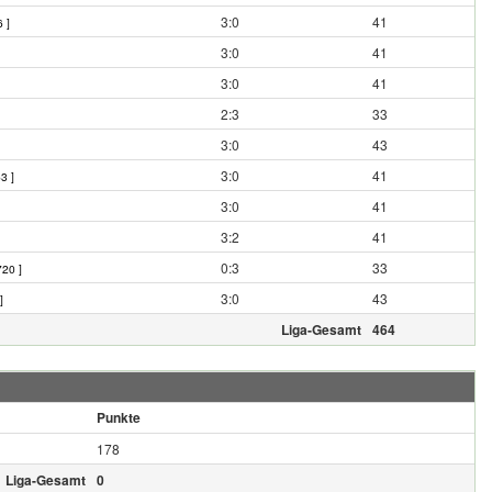
3:0
41
 ]
3:0
41
3:0
41
2:3
33
3:0
43
3:0
41
3 ]
3:0
41
3:2
41
0:3
33
720 ]
3:0
43
]
Liga-Gesamt
464
Punkte
178
Liga-Gesamt
0