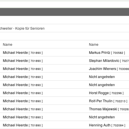
weiler - Kopie für Senioren
Name
Name
Michael Heerde
Markus Printz
[ 701890 ]
[ 700582 ]
Michael Heerde
Stephan Milardovic
[ 701890 ]
[ 7027
Michael Heerde
Joachim Wieners
[ 701890 ]
[ 703066
Michael Heerde
Nicht angetreten
[ 701890 ]
Michael Heerde
Nicht angetreten
[ 701890 ]
Michael Heerde
Horst Rogge
[ 701890 ]
[ 702296 ]
Michael Heerde
Rolf-Per Thulin
[ 701890 ]
[ 702213 ]
Michael Heerde
Thomas Majewski
[ 701890 ]
[ 70026
Michael Heerde
Nicht angetreten
[ 701890 ]
Michael Heerde
Henning Auth
[ 701890 ]
[ 702084 ]