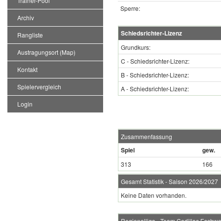
Trainer-Pool
Sperre:
Archiv
Schiedsrichter-Lizenz
Rangliste
Grundkurs:
Austragungsort (Map)
C - Schiedsrichter-Lizenz:
Kontakt
B - Schiedsrichter-Lizenz:
Spielervergleich
A - Schiedsrichter-Lizenz:
Login
Zusammenfassung
Spiel
gew.
313
166
Gesamt Statistik - Saison 2026/2027
Keine Daten vorhanden.
Regionalliga - Team Cadillac Eschwei