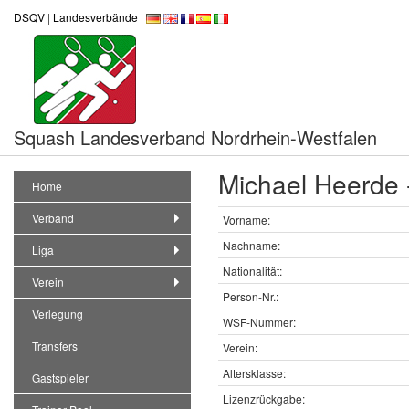
DSQV
|
Landesverbände
|
Squash Landesverband Nordrhein-Westfalen
Michael Heerde 
Home
Verband
Vorname:
Nachname:
Liga
Nationalität:
Verein
Person-Nr.:
Verlegung
WSF-Nummer:
Transfers
Verein:
Altersklasse:
Gastspieler
Lizenzrückgabe: