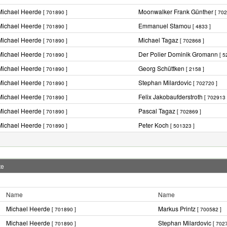
Michael Heerde
Moonwalker Frank Günther
[ 701890 ]
[ 702
Michael Heerde
Emmanuel Stamou
[ 701890 ]
[ 4833 ]
Michael Heerde
Michael Tagaz
[ 701890 ]
[ 702868 ]
Michael Heerde
Der Polier Dominik Gromann
[ 701890 ]
[ 5
Michael Heerde
Georg Schüttken
[ 701890 ]
[ 2158 ]
Michael Heerde
Stephan Milardovic
[ 701890 ]
[ 702720 ]
Michael Heerde
Felix Jakobaufderstroth
[ 701890 ]
[ 702913 
Michael Heerde
Pascal Tagaz
[ 701890 ]
[ 702869 ]
Michael Heerde
Peter Koch
[ 701890 ]
[ 501323 ]
te
Name
Name
Michael Heerde
Markus Printz
[ 701890 ]
[ 700582 ]
Michael Heerde
Stephan Milardovic
[ 701890 ]
[ 702