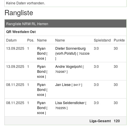
Keine Daten vorhanden.
Rangliste
Rangliste NRW RL Herren
QR Westfalen Ost
Datum
Pos.
Name
Name
Spielstand
Punkte
13.09.2025
1
Ryan
Dieter Sonnenburg
3:0
30
Bond
(vorh.Polsfut)
[
[ 702339
6008 ]
]
13.09.2025
1
Ryan
Andre Vogelpohl
3:0
30
[
Bond
[
702087 ]
6008 ]
08.11.2025
1
Ryan
Jan Liese
3:0
30
[ 3417 ]
Bond
[
6008 ]
08.11.2025
1
Ryan
Lisa Seidensticker
3:0
30
[
Bond
[
702255 ]
6008 ]
Liga-Gesamt
120