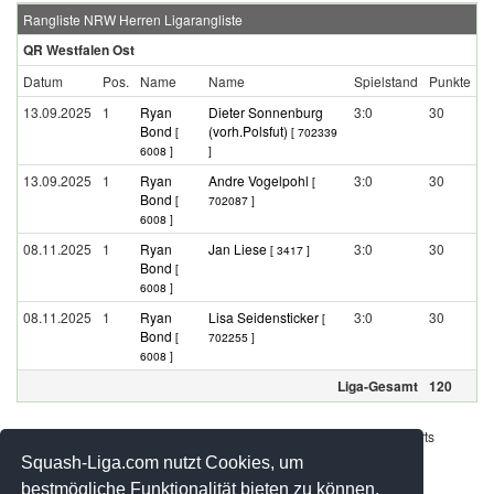
Rangliste NRW Herren Ligarangliste
QR Westfalen Ost
Datum
Pos.
Name
Name
Spielstand
Punkte
13.09.2025
1
Ryan
Dieter Sonnenburg
3:0
30
Bond
(vorh.Polsfut)
[
[ 702339
6008 ]
]
13.09.2025
1
Ryan
Andre Vogelpohl
3:0
30
[
Bond
[
702087 ]
6008 ]
08.11.2025
1
Ryan
Jan Liese
3:0
30
[ 3417 ]
Bond
[
6008 ]
08.11.2025
1
Ryan
Lisa Seidensticker
3:0
30
[
Bond
[
702255 ]
6008 ]
Liga-Gesamt
120
Werbung - Offizielle Pool Partner des deutschen Squashsports
Squash-Liga.com nutzt Cookies, um
bestmögliche Funktionalität bieten zu können.