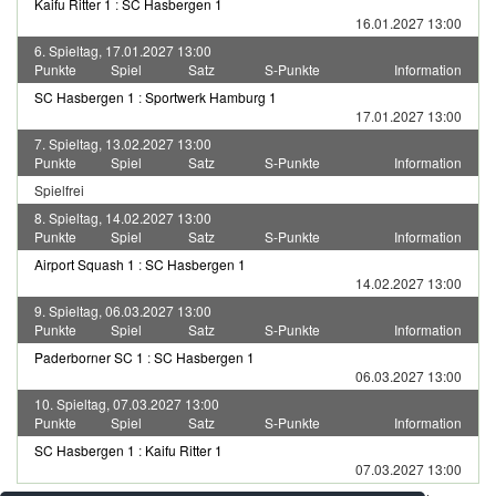
Kaifu Ritter 1
:
SC Hasbergen 1
16.01.2027 13:00
6. Spieltag, 17.01.2027 13:00
Punkte
Spiel
Satz
S-Punkte
Information
SC Hasbergen 1
:
Sportwerk Hamburg 1
17.01.2027 13:00
7. Spieltag, 13.02.2027 13:00
Punkte
Spiel
Satz
S-Punkte
Information
Spielfrei
8. Spieltag, 14.02.2027 13:00
Punkte
Spiel
Satz
S-Punkte
Information
Airport Squash 1
:
SC Hasbergen 1
14.02.2027 13:00
9. Spieltag, 06.03.2027 13:00
Punkte
Spiel
Satz
S-Punkte
Information
Paderborner SC 1
:
SC Hasbergen 1
06.03.2027 13:00
10. Spieltag, 07.03.2027 13:00
Punkte
Spiel
Satz
S-Punkte
Information
SC Hasbergen 1
:
Kaifu Ritter 1
07.03.2027 13:00