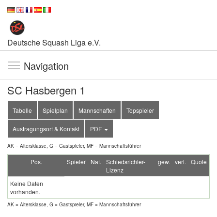
Deutsche Squash Liga e.V.
Navigation
SC Hasbergen 1
Tabelle
Spielplan
Mannschaften
Topspieler
Austragungsort & Kontakt
PDF
AK = Altersklasse, G = Gastspieler, MF = Mannschaftsführer
Pos.
Spieler
Nat.
Schiedsrichter-
gew.
verl.
Quote
Lizenz
Keine Daten
vorhanden.
AK = Altersklasse, G = Gastspieler, MF = Mannschaftsführer