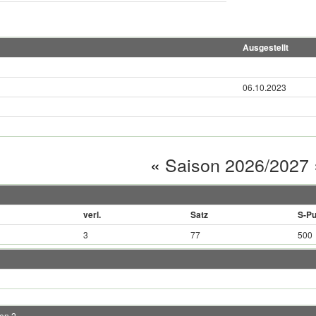
Ausgestellt
06.10.2023
«
Saison 2026/2027
verl.
Satz
S-Pu
3
77
500
en 2