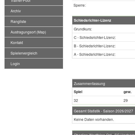
Trainer-Pool
Sperre:
Archiv
Schiedsrichter-Lizenz
Rangliste
Grundkurs:
Austragungsort (Map)
C - Schiedsrichter-Lizenz:
Kontakt
B - Schiedsrichter-Lizenz:
Spielervergleich
A - Schiedsrichter-Lizenz:
Login
Zusammenfassung
Spiel
gew.
32
29
Gesamt Statistik - Saison 2026/2027
Keine Daten vorhanden.
Oberliga Westfalen Ost - SC Hasberg