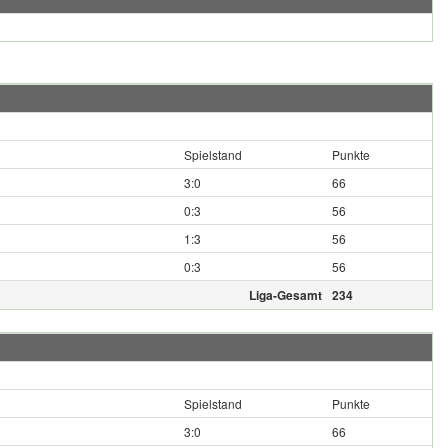
Spielstand
Punkte
3:0
66
0:3
56
1:3
56
0:3
56
Liga-Gesamt
234
Spielstand
Punkte
3:0
66