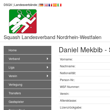
DSQV
|
Landesverbände
|
Squash Landesverband Nordrhein-Westfalen
Daniel Mekbib -
Home
Verband
Vorname:
Nachname:
Liga
Nationalität:
Verein
Person-Nr.:
Verlegung
WSF-Nummer:
Transfers
Verein:
Altersklasse:
Gastspieler
Lizenzrückgabe: