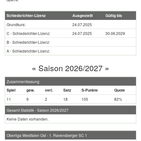
Schiedsrichter-Lizenz
Ausgestellt
Gültig bis
Grundkurs:
24.07.2025
C - Schiedsrichter-Lizenz:
24.07.2025
30.06.2029
B - Schiedsrichter-Lizenz:
A - Schiedsrichter-Lizenz:
«
Saison 2026/2027
»
Zusammenfassung
Spiel
gew.
verl.
Satz
S-Punkte
Quote
11
9
2
18
105
82%
Gesamt Statistik - Saison 2026/2027
Keine Daten vorhanden.
Oberliga Westfalen Ost - 1. Ravensberger SC 1