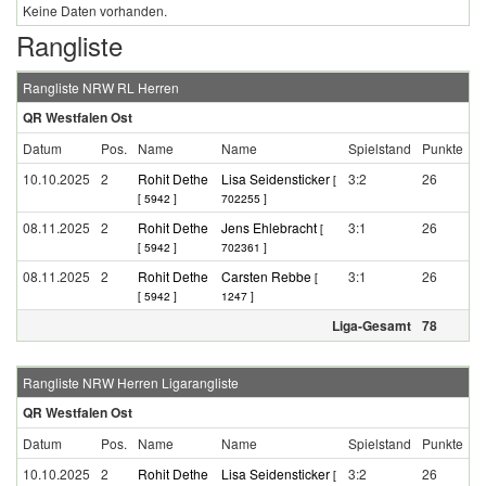
Keine Daten vorhanden.
Rangliste
Rangliste NRW RL Herren
QR Westfalen Ost
Datum
Pos.
Name
Name
Spielstand
Punkte
10.10.2025
2
Rohit Dethe
Lisa Seidensticker
3:2
26
[
[ 5942 ]
702255 ]
08.11.2025
2
Rohit Dethe
Jens Ehlebracht
3:1
26
[
[ 5942 ]
702361 ]
08.11.2025
2
Rohit Dethe
Carsten Rebbe
3:1
26
[
[ 5942 ]
1247 ]
Liga-Gesamt
78
Rangliste NRW Herren Ligarangliste
QR Westfalen Ost
Datum
Pos.
Name
Name
Spielstand
Punkte
10.10.2025
2
Rohit Dethe
Lisa Seidensticker
3:2
26
[