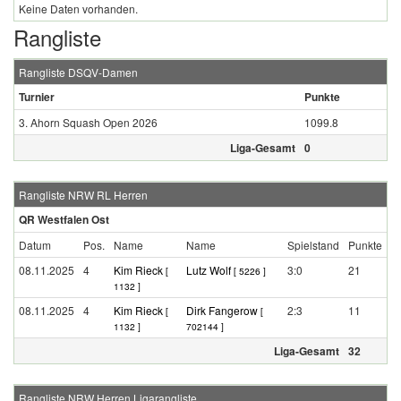
Keine Daten vorhanden.
Rangliste
Rangliste DSQV-Damen
Turnier
Punkte
3. Ahorn Squash Open 2026
1099.8
Liga-Gesamt
0
Rangliste NRW RL Herren
QR Westfalen Ost
Datum
Pos.
Name
Name
Spielstand
Punkte
08.11.2025
4
Kim Rieck
Lutz Wolf
3:0
21
[
[ 5226 ]
1132 ]
08.11.2025
4
Kim Rieck
Dirk Fangerow
2:3
11
[
[
1132 ]
702144 ]
Liga-Gesamt
32
Rangliste NRW Herren Ligarangliste