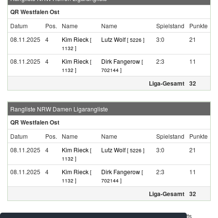
QR Westfalen Ost
Datum
Pos.
Name
Name
Spielstand
Punkte
08.11.2025
4
Kim Rieck
Lutz Wolf
3:0
21
[
[ 5226 ]
1132 ]
08.11.2025
4
Kim Rieck
Dirk Fangerow
2:3
11
[
[
1132 ]
702144 ]
Liga-Gesamt
32
Rangliste NRW Damen Ligarangliste
QR Westfalen Ost
Datum
Pos.
Name
Name
Spielstand
Punkte
08.11.2025
4
Kim Rieck
Lutz Wolf
3:0
21
[
[ 5226 ]
1132 ]
08.11.2025
4
Kim Rieck
Dirk Fangerow
2:3
11
[
[
1132 ]
702144 ]
Liga-Gesamt
32
Werbung - Offizielle Pool Partner des deutschen Squashsports