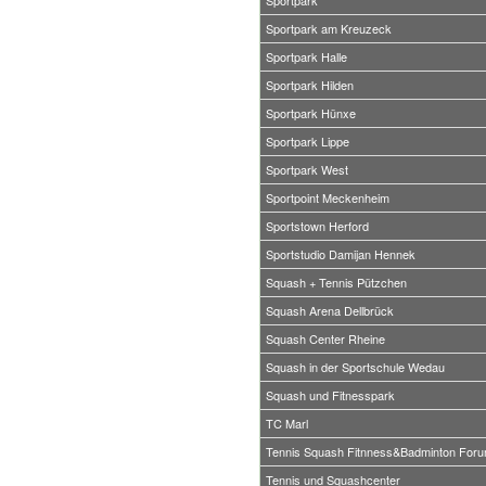
Sportpark
Sportpark am Kreuzeck
Sportpark Halle
Sportpark Hilden
Sportpark Hünxe
Sportpark Lippe
Sportpark West
Sportpoint Meckenheim
Sportstown Herford
Sportstudio Damijan Hennek
Squash + Tennis Pützchen
Squash Arena Dellbrück
Squash Center Rheine
Squash in der Sportschule Wedau
Squash und Fitnesspark
TC Marl
Tennis Squash Fitnness&Badminton For
Tennis und Squashcenter