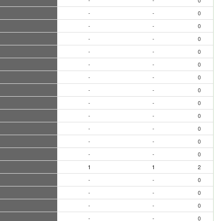
-
-
0
-
-
0
-
-
0
-
-
0
-
-
0
-
-
0
-
-
0
-
-
0
-
-
0
-
-
0
-
-
0
-
-
0
-
-
0
1
1
2
-
-
0
-
-
0
-
-
0
-
-
0