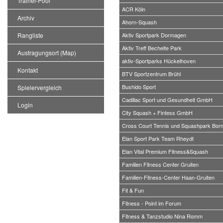
Trainer-Pool
ACR Köln
Archiv
Ahorn-Squash
Rangliste
Aktiv Sportpark Dormagen
Aktiv Treff Bechelte Park
Austragungsort (Map)
aktiv-Sportparks Hückelhoven
Kontakt
BTV Sportzentrum Brühl
Bushido Sport
Spielervergleich
Cadillac Sport und Gesundheit GmbH
Login
City Squash + Fintess GmbH
Cross Court Tennis und Squashpark Bor
Elan Sport Park Team Rheydt
Elan Vital Premium Fitness&Squash
Familien Fitness Center Gruiten
Familien-Fitness-Center Haan-Gruiten
Fit & Fun
Fitness - Point im Forum
Fitness & Tanzstudio Nina Romm