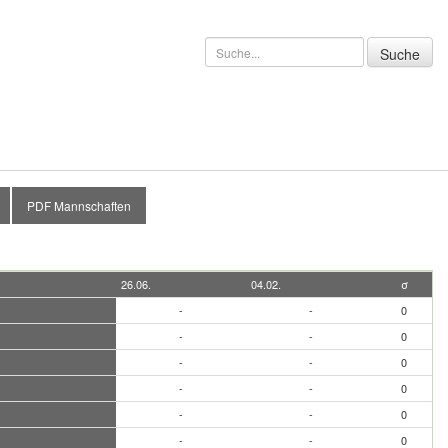
PDF Mannschaften
26.06.
04.02.
σ
-
-
0
-
-
0
-
-
0
-
-
0
-
-
0
-
-
0