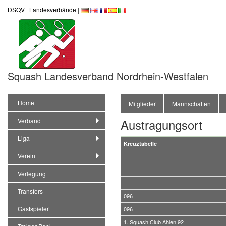
DSQV
|
Landesverbände
|
Squash Landesverband Nordrhein-Westfalen
Home
Mitglieder
Mannschaften
Austragungsort
Verband
Liga
Kreuztabelle
Verein
Verlegung
Transfers
096
Gastspieler
096
1. Squash Club Ahlen 92