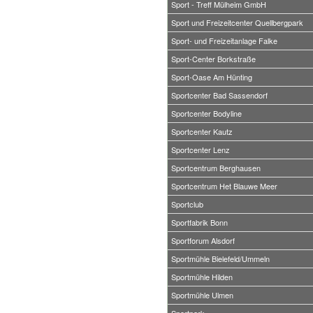
Sport - Treff Mülheim GmbH
Sport und Freizeitcenter Quellbergpark
Sport- und Freizeitanlage Falke
Sport-Center Borkstraße
Sport-Oase Am Hünting
Sportcenter Bad Sassendorf
Sportcenter Bodyline
Sportcenter Kautz
Sportcenter Lenz
Sportcentrum Berghausen
Sportcentrum Het Blauwe Meer
Sportclub
Sportfabrik Bonn
Sportforum Alsdorf
Sportmühle Bielefeld/Ummeln
Sportmühle Hilden
Sportmühle Ulmen