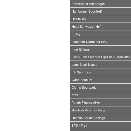
Freizeitland Hasbergen
Hamborner Sporttreff
HealthCity
Hotel Schweizer Hof
In Joy
Indusport Dortmund-Kley
Insel Brüggen
Leo`s Fitnesscenter Squash u Badminton
Logo Sport Neuss
mk Sport Live
Oase Bochum
Olymp Sportpark
orbit
Punch Fitness Alive
Rainbow Park Dönberg
Rochus Squash Anlage
SFB - Treff