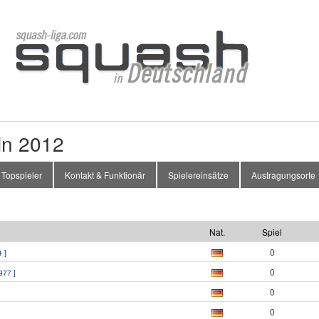
ln 2012
Topspieler
Kontakt & Funktionär
Spielereinsätze
Austragungsorte
Nat.
Spiel
0
 ]
0
977 ]
0
0