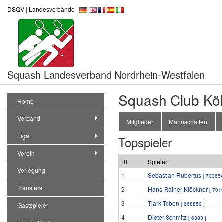
DSQV
|
Landesverbände
|
Squash Landesverband Nordrhein-Westfalen
Squash Club Kö
Home
Verband
Mitglieder
Mannschaften
Liga
Topspieler
Verein
Rl
Spieler
Verlegung
1
Sebastian Rubertus
[ 703654
Transfers
2
Hans-Rainer Klöckner
[ 701
3
Tjark Toben
[ 668859 ]
Gastspieler
4
Dieter Schmitz
[ 6383 ]