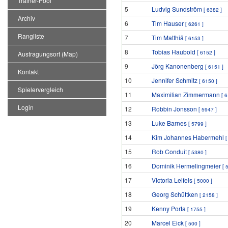
Trainer-Pool
5
Ludvig Sundström
[ 6382 ]
Archiv
6
Tim Hauser
[ 6261 ]
Rangliste
7
Tim Matthiä
[ 6153 ]
8
Tobias Haubold
[ 6152 ]
Austragungsort (Map)
9
Jörg Kanonenberg
[ 6151 ]
Kontakt
10
Jennifer Schmitz
[ 6150 ]
Spielervergleich
11
Maximilian Zimmermann
[ 
Login
12
Robbin Jonsson
[ 5947 ]
13
Luke Barnes
[ 5799 ]
14
Kim Johannes Habermehl
[
15
Rob Conduit
[ 5380 ]
16
Dominik Hermelingmeier
[ 
17
Victoria Leifels
[ 5000 ]
18
Georg Schüttken
[ 2158 ]
19
Kenny Porta
[ 1755 ]
20
Marcel Eick
[ 500 ]