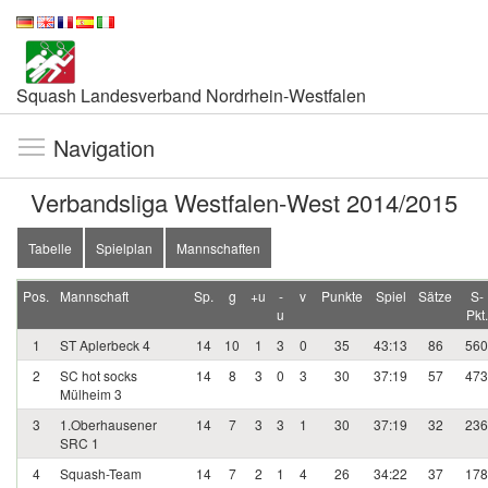
Squash Landesverband Nordrhein-Westfalen
Navigation
Verbandsliga Westfalen-West 2014/2015
Tabelle
Spielplan
Mannschaften
Pos.
Mannschaft
Sp.
g
+u
-
v
Punkte
Spiel
Sätze
S-
u
Pkt.
1
ST Aplerbeck 4
14
10
1
3
0
35
43:13
86
560
2
SC hot socks
14
8
3
0
3
30
37:19
57
473
Mülheim 3
3
1.Oberhausener
14
7
3
3
1
30
37:19
32
236
SRC 1
4
Squash-Team
14
7
2
1
4
26
34:22
37
178