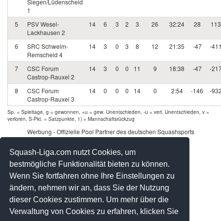
Siegen/Lüdenscheid
1
5
PSV Wesel-
14
6
3
2
3
26
32:24
28
113
Lackhausen 2
6
SRC Schwelm-
14
3
0
3
8
12
21:35
-47
-41
Remscheid 4
7
CSC Forum
14
3
0
0
11
9
18:38
-47
-21
Castrop-Rauxel 2
8
CSC Forum
14
0
0
0
14
0
2:54
-146
-93
Castrop-Rauxel 3
Sp. = Spieltage, g = gewonnen, +u = gew. Unentschieden, -u = verl. Unentschieden, v =
verloren, S-Pkt. = Satzpunkte, 1) = Mannschaftsrückzug
Werbung - Offizielle Pool Partner des deutschen Squashsports
Squash-Liga.com nutzt Cookies, um
bestmögliche Funktionalität bieten zu können.
Wenn Sie fortfahren ohne Ihre Einstellungen zu
ändern, nehmen wir an, dass Sie der Nutzung
dieser Cookies zustimmen. Um mehr über die
Verwaltung von Cookies zu erfahren, klicken Sie