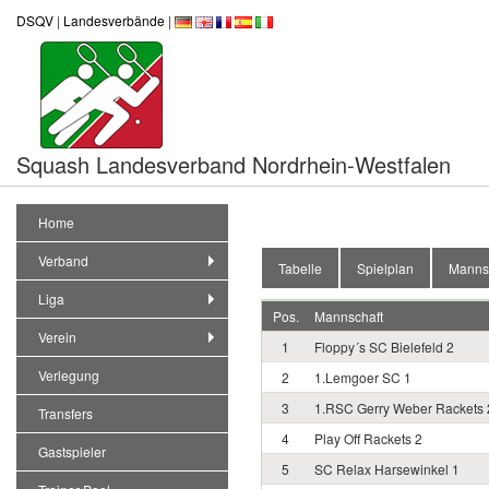
DSQV
|
Landesverbände
|
Squash Landesverband Nordrhein-Westfalen
Home
Verband
Tabelle
Spielplan
Manns
Liga
Pos.
Mannschaft
Verein
1
Floppy´s SC Bielefeld 2
Verlegung
2
1.Lemgoer SC 1
3
1.RSC Gerry Weber Rackets 
Transfers
4
Play Off Rackets 2
Gastspieler
5
SC Relax Harsewinkel 1