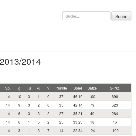
 2013/2014
Sp.
g
+u
-u
v
Punkte
Spiel
Sätze
S-Pkt.
14
10
3
1
0
37
46:10
100
690
14
9
3
2
0
35
42:14
79
523
14
6
3
3
2
27
35:21
40
284
14
6
1
5
2
25
33:23
18
46
14
3
1
3
7
14
22:34
-24
-109