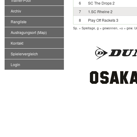
Trainer-Pool
6
SC The Drops 2
Archiv
7
1.SC Rheine 2
8
Play Off Rackets 3
Rangliste
Sp. = Spieltage, g = gewonnen, +u = gew. Un
Austragungsort (Map)
Kontakt
Spielervergleich
Login