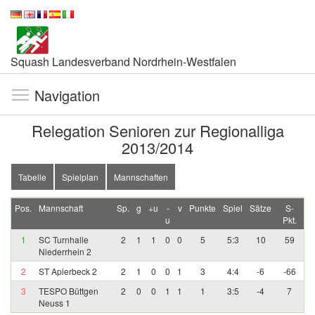
Squash Landesverband Nordrhein-Westfalen
Navigation
Relegation Senioren zur Regionalliga
2013/2014
Tabelle
Spielplan
Mannschaften
Pos.
Mannschaft
Sp.
g
+u
-
v
Punkte
Spiel
Sätze
S-
u
Pkt.
1
SC Turnhalle
2
1
1
0
0
5
5:3
10
59
Niederrhein 2
2
ST Aplerbeck 2
2
1
0
0
1
3
4:4
-6
-66
3
TESPO Büttgen
2
0
0
1
1
1
3:5
-4
7
Neuss 1