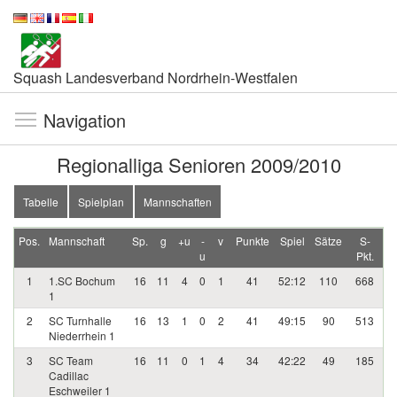
Squash Landesverband Nordrhein-Westfalen
Navigation
Regionalliga Senioren 2009/2010
Tabelle
Spielplan
Mannschaften
Pos.
Mannschaft
Sp.
g
+u
-
v
Punkte
Spiel
Sätze
S-
u
Pkt.
1
1.SC Bochum
16
11
4
0
1
41
52:12
110
668
1
2
SC Turnhalle
16
13
1
0
2
41
49:15
90
513
Niederrhein 1
3
SC Team
16
11
0
1
4
34
42:22
49
185
Cadillac
Eschweiler 1