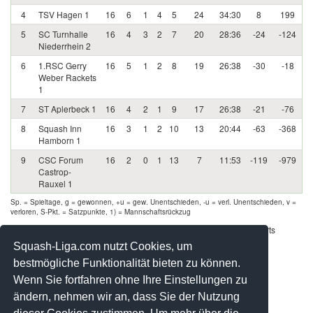
4
TSV Hagen 1
16
6
1
4
5
24
34:30
8
199
5
SC Turnhalle
16
4
3
2
7
20
28:36
-24
-124
Niederrhein 2
6
1.RSC Gerry
16
5
1
2
8
19
26:38
-30
-18
Weber Rackets
1
7
ST Aplerbeck 1
16
4
2
1
9
17
26:38
-21
-76
8
Squash Inn
16
3
1
2
10
13
20:44
-63
-368
Hamborn 1
9
CSC Forum
16
2
0
1
13
7
11:53
-119
-979
Castrop-
Rauxel 1
Sp. = Spieltage, g = gewonnen, +u = gew. Unentschieden, -u = verl. Unentschieden, v =
verloren, S-Pkt. = Satzpunkte, 1) = Mannschaftsrückzug
Werbung - Offizielle Pool Partner des deutschen Squashsports
Squash-Liga.com nutzt Cookies, um
bestmögliche Funktionalität bieten zu können.
Wenn Sie fortfahren ohne Ihre Einstellungen zu
ändern, nehmen wir an, dass Sie der Nutzung