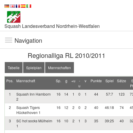
Squash Landesverband Nordrhein-Westfalen
Navigation
Regionalliga RL 2010/2011
Tabelle
Spielplan
Mannschaften
Pos.
Mannschaft
Sp.
g
+u
-
v
Punkte
Spiel
Sätze
S
u
Pk
1
Squash Inn Hamborn
16
14
1
0
1
44
57:7
123
7
2
2
Squash Tigers
16
12
2
0
2
40
46:18
74
4
Hückelhoven 1
3
SC hot socks Mülheim
16
10
2
1
3
35
39:25
40
3
1