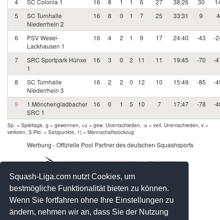
4
SC Colonia 1
16
8
1
1
6
27
38:26
30
1
5
SC Turnhalle
16
8
0
1
7
25
33:31
9
4
Niederrhein 2
6
PSV Wesel-
16
4
2
1
9
17
24:40
-43
-2
Lackhausen 1
7
SRC Sportpark Hünxe
16
3
0
2
11
11
19:45
-70
-4
1
8
SC Turnhalle
16
2
2
0
12
10
15:49
-85
-4
Niederrhein 3
9
1.Mönchengladbacher
16
0
1
5
10
7
17:47
-78
-4
SRC 1
Sp. = Spieltage, g = gewonnen, +u = gew. Unentschieden, -u = verl. Unentschieden, v =
verloren, S-Pkt. = Satzpunkte, 1) = Mannschaftsrückzug
Werbung - Offizielle Pool Partner des deutschen Squashsports
Squash-Liga.com nutzt Cookies, um
bestmögliche Funktionalität bieten zu können.
Wenn Sie fortfahren ohne Ihre Einstellungen zu
ändern, nehmen wir an, dass Sie der Nutzung