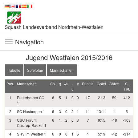
Squash Landesverband Nordrhein-Westfalen
Navigation
Jugend Westfalen 2015/2016
Tabelle
Spielplan
Mannschaften
Pos.
Mannschaft
Sp.
g
+u
-
v
Punkte
Spiel
Sätze
S-
u
Pkt.
1
Paderborner SC
6
5
1
0
0
17
21:3
59
412
1
2
SC Hasbergen 1
6
3
0
2
1
11
13:11
1
5
3
CSC Forum
6
1
2
0
3
7
9:15
-18
-103
Castrop-Rauxel 1
4
SRV im Westen 1
6
0
0
1
5
1
5:19
-42
-314