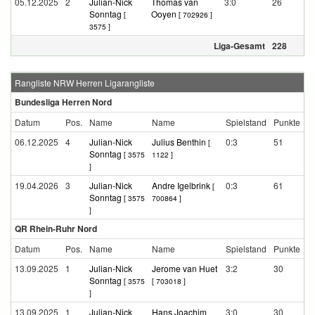
05.12.2025
2
Julian-Nick
Thomas van
3:0
26
Sonntag
Ooyen
[
[ 702926 ]
3575 ]
Liga-Gesamt
228
Rangliste NRW Herren Ligarangliste
Bundesliga Herren Nord
Datum
Pos.
Name
Name
Spielstand
Punkte
06.12.2025
4
Julian-Nick
Julius Benthin
0:3
51
[
Sonntag
[ 3575
1122 ]
]
19.04.2026
3
Julian-Nick
Andre Igelbrink
0:3
61
[
Sonntag
[ 3575
700864 ]
]
QR Rhein-Ruhr Nord
Datum
Pos.
Name
Name
Spielstand
Punkte
13.09.2025
1
Julian-Nick
Jerome van Huet
3:2
30
Sonntag
[ 3575
[ 703018 ]
]
13.09.2025
1
Julian-Nick
Hans Joachim
3:0
30