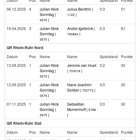
Datum
Pos.
Name
Name
Spielstand
Punkte
06.12.2025
4
Julian-Nick
Julius Benthin
0:3
51
[
Sonntag
[
1122 ]
3575 ]
19.04.2026
3
Julian-Nick
Andre Igelbrink
0:3
61
[
Sonntag
[
700864 ]
3575 ]
QR Rhein-Ruhr Nord
Datum
Pos.
Name
Name
Spielstand
Punkte
13.09.2025
1
Julian-Nick
Jerome van Huet
3:2
30
Sonntag
[
[ 703018 ]
3575 ]
13.09.2025
1
Julian-Nick
Hans Joachim
3:0
30
Sonntag
Soldan
[
[ 702773 ]
3575 ]
07.11.2025
1
Julian-Nick
Sebastian
3:0
30
Sonntag
Murrenhoff
[
[ 5788
3575 ]
]
QR Rhein-Ruhr Süd
Datum
Pos.
Name
Name
Spielstand
Punkte