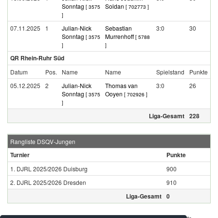
Sonntag
Soldan
[ 3575
[ 702773 ]
]
07.11.2025
1
Julian-Nick
Sebastian
3:0
30
Sonntag
Murrenhoff
[ 3575
[ 5788
]
]
QR Rhein-Ruhr Süd
Datum
Pos.
Name
Name
Spielstand
Punkte
05.12.2025
2
Julian-Nick
Thomas van
3:0
26
Sonntag
Ooyen
[ 3575
[ 702926 ]
]
Liga-Gesamt
228
Rangliste DSQV-Jungen
Turnier
Punkte
1. DJRL 2025/2026 Duisburg
900
2. DJRL 2025/2026 Dresden
910
Liga-Gesamt
0