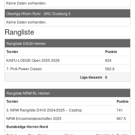
Keine Daten vorhanden.
Oberliga Rhein-Ruhr - SRC Duisburg 3
Keine Daten vorhanden.
Rangliste
Rangliste DSQV-Herren
Turnier
Punkte
KAIFU-LODGE Open 2025-2026
624
7. Pink Power Classic
562.9
Liga-Gesamt
0
Rangliste NRW RL Herren
Turnier
Punkte
3. NRW Rangliste D/H/S 2024/2025 -- Castrop
741
NRW Einzelmeisterschaften 2025
967.5
Bundesliga Herren Nord