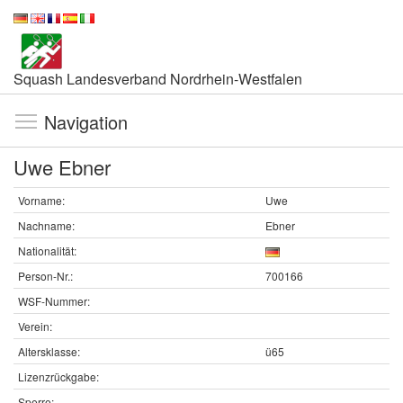
Squash Landesverband Nordrhein-Westfalen
Navigation
Uwe Ebner
Vorname:
Uwe
Nachname:
Ebner
Nationalität:
Person-Nr.:
700166
WSF-Nummer:
Verein:
Altersklasse:
ü65
Lizenzrückgabe:
Sperre: