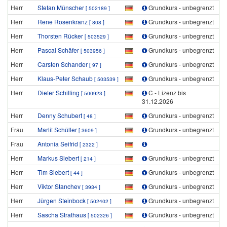
Herr
Stefan Münscher
Grundkurs - unbegrenzt
[ 502189 ]
Herr
Rene Rosenkranz
Grundkurs - unbegrenzt
[ 808 ]
Herr
Thorsten Rücker
Grundkurs - unbegrenzt
[ 503529 ]
Herr
Pascal Schäfer
Grundkurs - unbegrenzt
[ 503956 ]
Herr
Carsten Schander
Grundkurs - unbegrenzt
[ 97 ]
Herr
Klaus-Peter Schaub
Grundkurs - unbegrenzt
[ 503539 ]
Herr
Dieter Schilling
C - Lizenz bis
[ 500923 ]
31.12.2026
Herr
Denny Schubert
Grundkurs - unbegrenzt
[ 48 ]
Frau
Marlit Schüller
Grundkurs - unbegrenzt
[ 3609 ]
Frau
Antonia Seifrid
[ 2322 ]
Herr
Markus Siebert
Grundkurs - unbegrenzt
[ 214 ]
Herr
Tim Siebert
Grundkurs - unbegrenzt
[ 44 ]
Herr
Viktor Stanchev
Grundkurs - unbegrenzt
[ 3934 ]
Herr
Jürgen Steinbock
Grundkurs - unbegrenzt
[ 502402 ]
Herr
Sascha Strathaus
Grundkurs - unbegrenzt
[ 502326 ]