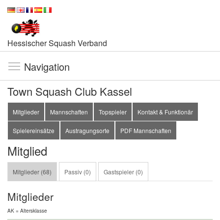
Hessischer Squash Verband
Navigation
Town Squash Club Kassel
Mitglieder
Mannschaften
Topspieler
Kontakt & Funktionär
Spielereinsätze
Austragungsorte
PDF Mannschaften
Mitglied
Mitglieder (68)
Passiv (0)
Gastspieler (0)
Mitglieder
AK = Altersklasse