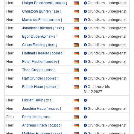
Herr
Holger Brunkhorst
Grundkurs - unbegrenzt
[ 503232 ]
Herr
Christoph Bühren
Grundkurs - unbegrenzt
[ 326 ]
Herr
Marco de Pinto
Grundkurs - unbegrenzt
[ 504006 ]
Herr
Jonathan Driesner
Grundkurs - unbegrenzt
[ 1747 ]
Herr
Egor Dudenko
Grundkurs - unbegrenzt
[ 4746 ]
Herr
Claus Fassing
Grundkurs - unbegrenzt
[ 3610 ]
Herr
Hartmut Fieseler
Grundkurs - unbegrenzt
[ 500080 ]
Herr
Peter Fischer
Grundkurs - unbegrenzt
[ 500889 ]
Herr
Theo Groppe
[ 3933 ]
Herr
Ralf Gründer
Grundkurs - unbegrenzt
[ 500483 ]
Herr
Patrick Haan
C - Lizenz bis
[ 502401 ]
31.12.2027
Herr
Florian Haub
[ 213 ]
Herr
Joachim Haub
Grundkurs - unbegrenzt
[ 503030 ]
Frau
Petra Haub
[ 203 ]
Herr
Andreas Hitsch
Grundkurs - unbegrenzt
[ 502325 ]
Herr
Mathias Honauer
Grundkurs - unbegrenzt
[ 4114 ]