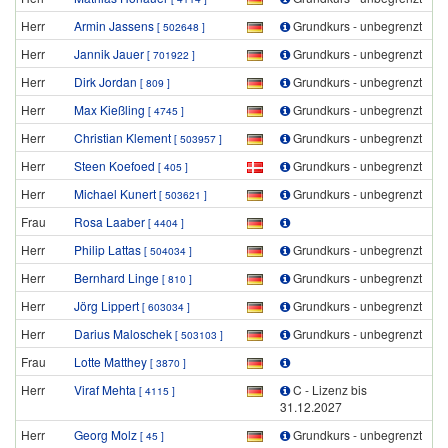
Herr
Armin Jassens
Grundkurs - unbegrenzt
[ 502648 ]
Herr
Jannik Jauer
Grundkurs - unbegrenzt
[ 701922 ]
Herr
Dirk Jordan
Grundkurs - unbegrenzt
[ 809 ]
Herr
Max Kießling
Grundkurs - unbegrenzt
[ 4745 ]
Herr
Christian Klement
Grundkurs - unbegrenzt
[ 503957 ]
Herr
Steen Koefoed
Grundkurs - unbegrenzt
[ 405 ]
Herr
Michael Kunert
Grundkurs - unbegrenzt
[ 503621 ]
Frau
Rosa Laaber
[ 4404 ]
Herr
Philip Lattas
Grundkurs - unbegrenzt
[ 504034 ]
Herr
Bernhard Linge
Grundkurs - unbegrenzt
[ 810 ]
Herr
Jörg Lippert
Grundkurs - unbegrenzt
[ 603034 ]
Herr
Darius Maloschek
Grundkurs - unbegrenzt
[ 503103 ]
Frau
Lotte Matthey
[ 3870 ]
Herr
Viraf Mehta
C - Lizenz bis
[ 4115 ]
31.12.2027
Herr
Georg Molz
Grundkurs - unbegrenzt
[ 45 ]