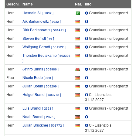
Geschl.
Name
Nat.
Info
Herr
Hasnain Ali
Grundkurs - unbegrenzt
[ 1832 ]
Herr
Aik Barkanowitz
[ 3932 ]
Herr
Dirk Barkanowitz
Grundkurs - unbegrenzt
[ 501411 ]
Herr
Steven Berndt
Grundkurs - unbegrenzt
[ 46 ]
Herr
Wolfgang Berndt
Grundkurs - unbegrenzt
[ 501522 ]
Herr
Thorsten Beutekamp
Grundkurs - unbegrenzt
[ 502308
]
Herr
Jethro Binns
Grundkurs - unbegrenzt
[ 503986 ]
Frau
Nicole Bode
[ 320 ]
Herr
Julian Böhm
Grundkurs - unbegrenzt
[ 503209 ]
Herr
Holger Brandl
C - Lizenz bis
[ 503778 ]
31.12.2027
Herr
Luis Brandl
Grundkurs - unbegrenzt
[ 2323 ]
Herr
Noah Brandl
[ 2375 ]
Herr
Julian Brückner
C - Lizenz bis
[ 503772 ]
31.12.2027