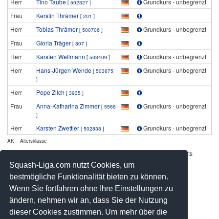
Herr
Tino Taube
Grundkurs - unbegrenzt
[ 502327 ]
Frau
Kerstin Thrämer
[ 201 ]
Herr
Tobias Thrämer
Grundkurs - unbegrenzt
[ 500706 ]
Frau
Gloria Träger
[ 807 ]
Herr
Karsten Wellmann
Grundkurs - unbegrenzt
[ 503409 ]
Herr
Hans-Jürgen Wende
Grundkurs - unbegrenzt
[ 503675
]
Herr
Pepe Zilch
[ 3935 ]
Frau
Anna-Katharina Zimmer
Grundkurs - unbegrenzt
[ 5568
]
Herr
Karsten Zwettler
Grundkurs - unbegrenzt
[ 502838 ]
AK = Altersklasse
Werbung - Offizielle Pool Partner des deutschen Squashsports
Squash-Liga.com nutzt Cookies, um
bestmögliche Funktionalität bieten zu können.
Wenn Sie fortfahren ohne Ihre Einstellungen zu
ändern, nehmen wir an, dass Sie der Nutzung
dieser Cookies zustimmen. Um mehr über die