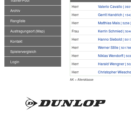
Trainer-Pool
Herr
Valerio Cavallo
[ 3931
Archiv
Herr
Gerrit Handrich
[ 1543
Rangliste
Herr
Matthias Mais
[ 5258 
Austragungsort (Map)
Frau
Kerrin Schmied
[ 504
Herr
Hanno Siebold
[ 501
Kontakt
Herr
Werner Stille
[ 501786
Spielervergleich
Herr
Niklas Wendorff
[ 503
Login
Herr
Harald Wengner
[ 50
Herr
Christopher Wiescho
AK = Altersklasse