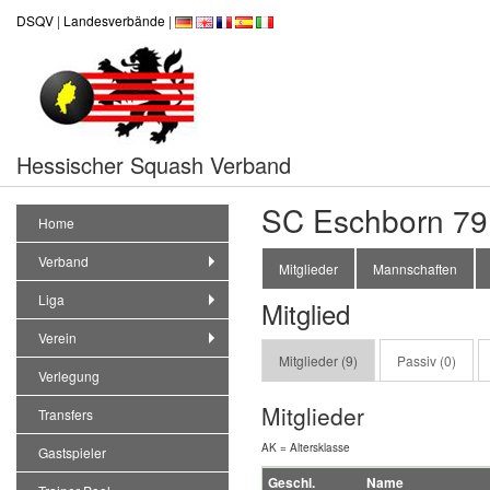
DSQV
|
Landesverbände
|
Hessischer Squash Verband
SC Eschborn 79
Home
Verband
Mitglieder
Mannschaften
Liga
Mitglied
Verein
Mitglieder (9)
Passiv (0)
Verlegung
Mitglieder
Transfers
AK = Altersklasse
Gastspieler
Geschl.
Name