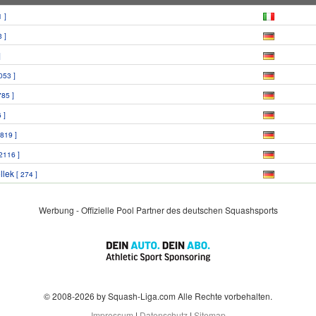
 ]
 ]
]
053 ]
785 ]
 ]
819 ]
2116 ]
llek
[ 274 ]
Werbung - Offizielle Pool Partner des deutschen Squashsports
© 2008-2026 by Squash-Liga.com Alle Rechte vorbehalten.
Impressum
|
Datenschutz
|
Sitemap