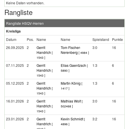
Keine Daten vorhanden.
Rangliste
Rangliste HSQV-Herren
Kreisliga
Datum
Pos.
Name
Name
Spielstand
Punkte
26.09.2025
2
Gerrit
Tom Fischer-
3:0
16
Handrich
Nerenberg
[
[ 4984 ]
1543 ]
07.11.2025
2
Gerrit
Elias Gaentzsch
1:3
6
[
Handrich
[
5890 ]
1543 ]
05.12.2025
2
Gerrit
Martin König
1:3
6
[
Handrich
[
1417 ]
1543 ]
16.01.2026
2
Gerrit
Mathias Wolf
3:0
16
[
Handrich
[
502468 ]
1543 ]
23.01.2026
2
Gerrit
Kevin Schmidt
3:2
16
[
Handrich
[
4896 ]
1543 ]