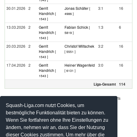
30.01.2026
2
Gerrit
Jonas Schäfer
3:1
16
[
Handrich
[
4986 ]
1543 ]
13.03.2026
2
Gerrit
Fabian Schick
1:3
6
[
Handrich
[
5819 ]
1543 ]
20.03.2026
2
Gerrit
Christof Wiltschek
3:2
16
Handrich
[
[ 5551 ]
1543 ]
17.04.2026
2
Gerrit
Heiner Wagenfeld
3:0
16
Handrich
[
[ 6131 ]
1543 ]
Liga-Gesamt
114
Werbung - Offizielle Pool Partner des deutschen Squashsports
Squash-Liga.com nutzt Cookies, um
bestmögliche Funktionalität bieten zu können.
Wenn Sie fortfahren ohne Ihre Einstellungen zu
ändern, nehmen wir an, dass Sie der Nutzung
dieser Cookies zustimmen. Um mehr über die