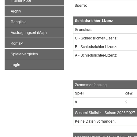
Trainer-Pool
Sperre:
Archiv
Schiedsrichter-Lizenz
Rangliste
Grundkurs:
Austragungsort (Map)
C - Schiedsrichter-Lizenz:
Kontakt
B - Schiedsrichter-Lizenz:
Spielervergleich
A - Schiedsrichter-Lizenz:
Login
Zusammenfassung
Spiel
gew.
8
2
Gesamt Statistik - Saison 2026/2027
Keine Daten vorhanden.
Oberliga Rhein-Ruhr - SRC Duisburg