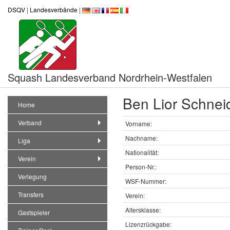
DSQV
|
Landesverbände
|
Squash Landesverband Nordrhein-Westfalen
Ben Lior Schne
Home
Verband
Vorname:
Nachname:
Liga
Nationalität:
Verein
Person-Nr.:
Verlegung
WSF-Nummer:
Transfers
Verein:
Altersklasse:
Gastspieler
Lizenzrückgabe: