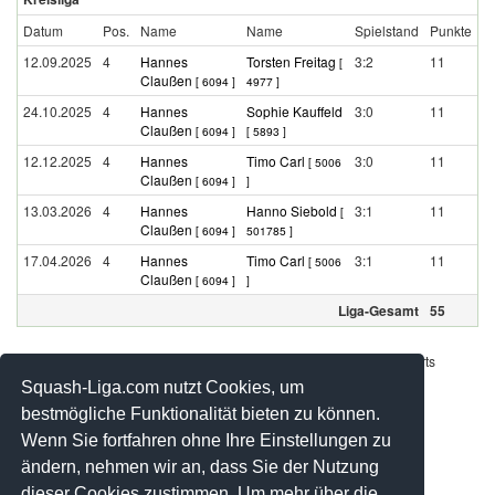
Datum
Pos.
Name
Name
Spielstand
Punkte
12.09.2025
4
Hannes
Torsten Freitag
3:2
11
[
Claußen
[ 6094 ]
4977 ]
24.10.2025
4
Hannes
Sophie Kauffeld
3:0
11
Claußen
[ 6094 ]
[ 5893 ]
12.12.2025
4
Hannes
Timo Carl
3:0
11
[ 5006
Claußen
[ 6094 ]
]
13.03.2026
4
Hannes
Hanno Siebold
3:1
11
[
Claußen
[ 6094 ]
501785 ]
17.04.2026
4
Hannes
Timo Carl
3:1
11
[ 5006
Claußen
[ 6094 ]
]
Liga-Gesamt
55
Werbung - Offizielle Pool Partner des deutschen Squashsports
Squash-Liga.com nutzt Cookies, um
bestmögliche Funktionalität bieten zu können.
Wenn Sie fortfahren ohne Ihre Einstellungen zu
ändern, nehmen wir an, dass Sie der Nutzung
dieser Cookies zustimmen. Um mehr über die