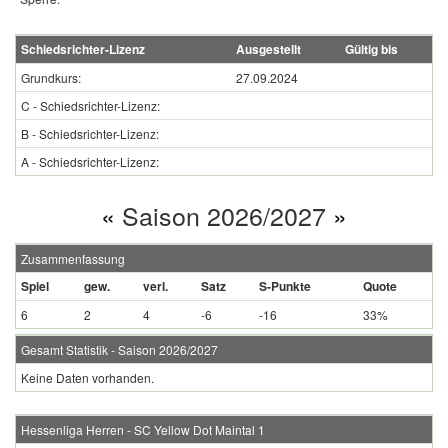
Schiedsrichter-Lizenz
Ausgestellt
Gültig bis
Grundkurs:
27.09.2024
C - Schiedsrichter-Lizenz:
B - Schiedsrichter-Lizenz:
A - Schiedsrichter-Lizenz:
«
Saison 2026/2027
»
Zusammenfassung
Spiel
gew.
verl.
Satz
S-Punkte
Quote
6
2
4
-6
-16
33%
Gesamt Statistik - Saison 2026/2027
Keine Daten vorhanden.
Hessenliga Herren - SC Yellow Dot Maintal 1