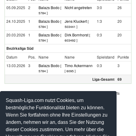
05.09.2025
2
Balazs Bodo
Nicht angetreten
3:0
26
[
5784 ]
24.10.2025
1
Balazs Bodo
Jens Kluckert
1:3
20
[
[
5784 ]
503441 ]
20.03.2026
1
Balazs Bodo
Dirk Bornhorst
0:3
20
[
[
5784 ]
603492 ]
Bezirksliga Süd
Datum
Pos.
Name
Name
Spielstand
Punkte
13.03.2026
3
Balazs Bodo
Timo Ackermann
0:3
3
[
5784 ]
[ 6095 ]
Liga-Gesamt
69
Werbung - Offizielle Pool Partner des deutschen Squashsports
Squash-Liga.com nutzt Cookies, um
bestmögliche Funktionalität bieten zu können.
Wenn Sie fortfahren ohne Ihre Einstellungen zu
ändern, nehmen wir an, dass Sie der Nutzung
dieser Cookies zustimmen. Um mehr über die