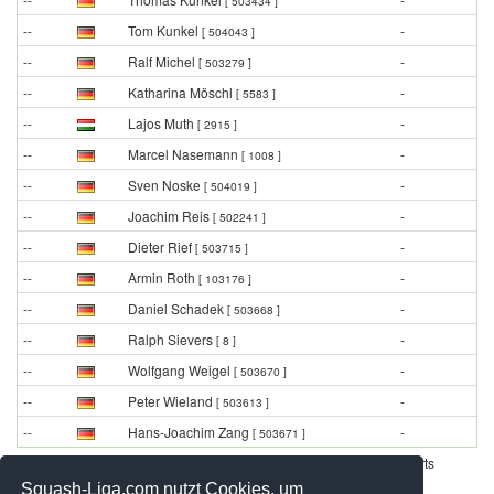
[ 503434 ]
--
Tom Kunkel
-
[ 504043 ]
--
Ralf Michel
-
[ 503279 ]
--
Katharina Möschl
-
[ 5583 ]
--
Lajos Muth
-
[ 2915 ]
--
Marcel Nasemann
-
[ 1008 ]
--
Sven Noske
-
[ 504019 ]
--
Joachim Reis
-
[ 502241 ]
--
Dieter Rief
-
[ 503715 ]
--
Armin Roth
-
[ 103176 ]
--
Daniel Schadek
-
[ 503668 ]
--
Ralph Sievers
-
[ 8 ]
--
Wolfgang Weigel
-
[ 503670 ]
--
Peter Wieland
-
[ 503613 ]
--
Hans-Joachim Zang
-
[ 503671 ]
Werbung - Offizielle Pool Partner des deutschen Squashsports
Squash-Liga.com nutzt Cookies, um