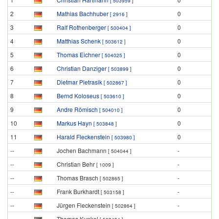
[ 503959 ]
2
Mathias Bachhuber
0
[ 2916 ]
3
Ralf Rothenberger
0
[ 500404 ]
4
Matthias Schenk
0
[ 503612 ]
5
Thomas Eichner
0
[ 504025 ]
6
Christian Danziger
0
[ 503899 ]
7
Dietmar Pietrasik
0
[ 502867 ]
8
Bernd Koloseus
0
[ 503610 ]
9
Andre Römisch
0
[ 504010 ]
10
Markus Hayn
0
[ 503848 ]
11
Harald Fleckenstein
0
[ 503980 ]
--
Jochen Bachmann
-
[ 504044 ]
--
Christian Behr
-
[ 1009 ]
--
Thomas Brasch
-
[ 502865 ]
--
Frank Burkhardt
-
[ 503158 ]
--
Jürgen Fleckenstein
-
[ 502864 ]
--
Thomas Kunkel
-