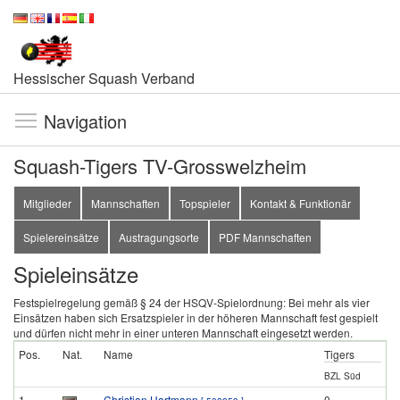
Hessischer Squash Verband
Navigation
Squash-Tigers TV-Grosswelzheim
Mitglieder
Mannschaften
Topspieler
Kontakt & Funktionär
Spielereinsätze
Austragungsorte
PDF Mannschaften
Spieleinsätze
Festspielregelung gemäß § 24 der HSQV-Spielordnung: Bei mehr als vier
Einsätzen haben sich Ersatzspieler in der höheren Mannschaft fest gespielt
und dürfen nicht mehr in einer unteren Mannschaft eingesetzt werden.
Pos.
Nat.
Name
Tigers
BZL Süd
1
Christian Hartmann
0