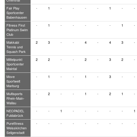
Offenthal
Fair Play
-
1
-
-
-
-
1
-
-
Sportcenter
Babenhausen
Fitness First
-
1
-
-
-
-
-
1
-
Platinum Swim
Club
Makkabi
2
3
-
-
4
-
4
3
-
Tennis und
Squash Park
Mittelpunkt
2
2
-
-
2
-
3
2
-
Sportcenter
Maintal
Move
-
1
-
-
1
-
3
-
-
Sportwelt
Marburg
Multisports
-
2
-
-
1
-
2
1
-
Rhein-Main-
Wallau
NEOPADEL
-
-
1
-
-
-
-
-
1
Fuldabrück
Purefitness
-
-
-
-
-
-
-
-
-
Weisskirchen
Seligenstadt