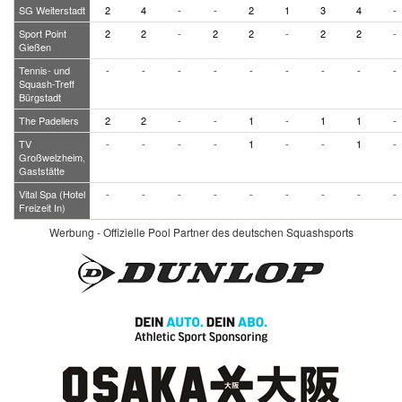
SG Weiterstadt
2
4
-
-
2
1
3
4
-
Sport Point
2
2
-
2
2
-
2
2
-
Gießen
Tennis- und
-
-
-
-
-
-
-
-
-
Squash-Treff
Bürgstadt
The Padellers
2
2
-
-
1
-
1
1
-
TV
-
-
-
-
1
-
-
1
-
Großwelzheim,
Gaststätte
Vital Spa (Hotel
-
-
-
-
-
-
-
-
-
Freizeit In)
Werbung - Offizielle Pool Partner des deutschen Squashsports