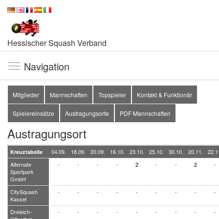
Hessischer Squash Verband
Navigation
Mitglieder
Mannschaften
Topspieler
Kontakt & Funktionär
Spielereinsätze
Austragungsorte
PDF Mannschaften
Austragungsort
04.09.
18.09.
20.09.
16.10.
23.10.
25.10.
30.10.
20.11.
22.1
Kreuztabelle
Alternate
-
-
-
-
2
-
-
2
-
Sportpark
GmbH
CitySquash
-
-
-
-
-
-
-
-
-
Kassel
Dreieich-
-
-
-
-
-
-
-
-
-