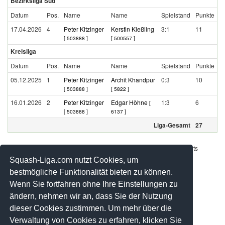
Bezirksliga Süd
Datum
Pos.
Name
Name
Spielstand
Punkte
17.04.2026
4
Peter Kitzinger
Kerstin Kießling
3:1
11
[ 503888 ]
[ 500557 ]
Kreisliga
Datum
Pos.
Name
Name
Spielstand
Punkte
05.12.2025
1
Peter Kitzinger
Archit Khandpur
0:3
10
[ 503888 ]
[ 5822 ]
16.01.2026
2
Peter Kitzinger
Edgar Höhne
1:3
6
[
[ 503888 ]
6137 ]
Liga-Gesamt
27
Werbung - Offizielle Pool Partner des deutschen Squashsports
Squash-Liga.com nutzt Cookies, um
bestmögliche Funktionalität bieten zu können.
Wenn Sie fortfahren ohne Ihre Einstellungen zu
ändern, nehmen wir an, dass Sie der Nutzung
dieser Cookies zustimmen. Um mehr über die
Verwaltung von Cookies zu erfahren, klicken Sie