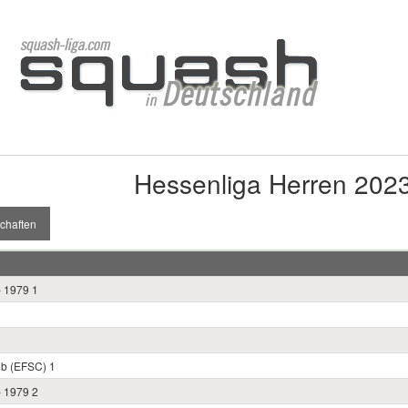
Hessenliga Herren 202
chaften
b 1979 1
ub (EFSC) 1
b 1979 2