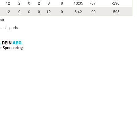
12
2
0
2
8
8
13:35
-57
-290
12
0
0
0
12
0
6:42
-99
-595
zug
quashsports