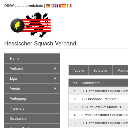
DSQV
|
Landesverbände
|
Hessischer Squash Verband
Home
Verband
Tabelle
Spielplan
Manns
Liga
Pos.
Mannschaft
Verein
1
1. Darmstaedter Squash Clu
Verlegung
2
SC Monopol Frankfurt 1
3
S.C. Yellow Dot Maintal 1
Transfers
4
Erster Frankfurter Squash Cl
Gastspieler
5
1. Darmstaedter Squash Clu