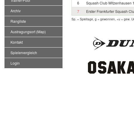
Trainer-Pool
6
Squash Club Witzenhausen 
Archiv
7
Erster Frankfurter Squash Cl
Sp. = Spieltage, g = gewonnen, +u = gew. Un
Rangliste
Austragungsort (Map)
Kontakt
Spielervergleich
Login