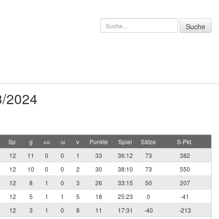
3/2024
Sp.
g
+u
-u
v
Punkte
Spiel
Sätze
S-Pkt.
12
11
0
0
1
33
36:12
73
382
12
10
0
0
2
30
38:10
73
550
12
8
1
0
3
26
33:15
50
207
12
5
1
1
5
18
25:23
0
-41
12
3
1
0
8
11
17:31
-40
-213