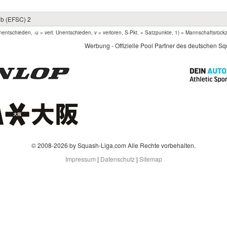
1
ub (EFSC) 2
entschieden, -u = verl. Unentschieden, v = verloren, S-Pkt. = Satzpunkte, 1) = Mannschaftsrück
Werbung - Offizielle Pool Partner des deutschen S
© 2008-2026 by Squash-Liga.com Alle Rechte vorbehalten.
Impressum
|
Datenschutz
|
Sitemap