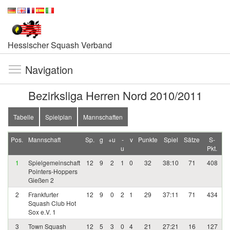
Hessischer Squash Verband
Navigation
Bezirksliga Herren Nord 2010/2011
Tabelle
Spielplan
Mannschaften
Pos.
Mannschaft
Sp.
g
+u
-
v
Punkte
Spiel
Sätze
S-
u
Pkt.
1
Spielgemeinschaft
12
9
2
1
0
32
38:10
71
408
Pointers-Hoppers
Gießen 2
2
Frankfurter
12
9
0
2
1
29
37:11
71
434
Squash Club Hot
Sox e.V. 1
3
Town Squash
12
5
3
0
4
21
27:21
16
127