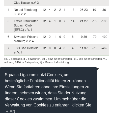
Club Kassel e.V. 3
4
No Let Friedberg
12
4
2
2
4
18
25:23
10
36
88 e.V. 2
5
Erster Frankfurter
12
4
1
0
7
14
21:27
-16
-136
Squash Club
(EFSC) e.V. 4
6
Skwosch-Frösche
12
2
1
0
9
8
9:39
-79
-400
Marburg e.V. 4
7
TSC Bad Hersfeld
12
0
0
4
8
4
11:37
-73
-469
e. V. 1
Sp. = Spieltage, g = gewonnen, +u = gew. Unentschieden, -u = verl. Unentschieden, v =
verloren, S-Pkt. = Satzpunkte, 1) = Mannschaftsrückzug
Werbung - Offizielle Pool Partner des deutschen Squashsports
Squash-Liga.com nutzt Cookies, um
bestmögliche Funktionalität bieten zu können.
Wenn Sie fortfahren ohne Ihre Einstellungen zu
ändern, nehmen wir an, dass Sie der Nutzung
dieser Cookies zustimmen. Um mehr über die
Verwaltung von Cookies zu erfahren, klicken Sie
HIER