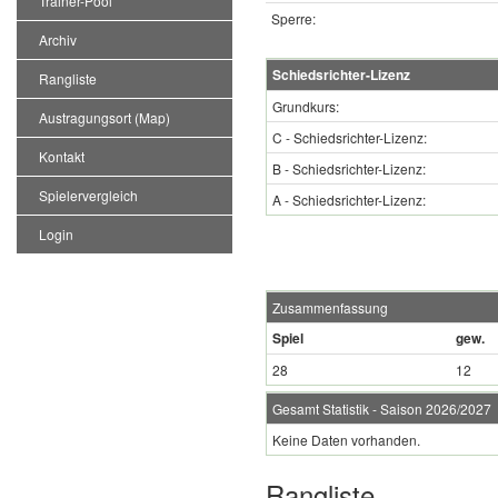
Trainer-Pool
Sperre:
Archiv
Schiedsrichter-Lizenz
Rangliste
Grundkurs:
Austragungsort (Map)
C - Schiedsrichter-Lizenz:
Kontakt
B - Schiedsrichter-Lizenz:
Spielervergleich
A - Schiedsrichter-Lizenz:
Login
Zusammenfassung
Spiel
gew.
28
12
Gesamt Statistik - Saison 2026/2027
Keine Daten vorhanden.
Rangliste