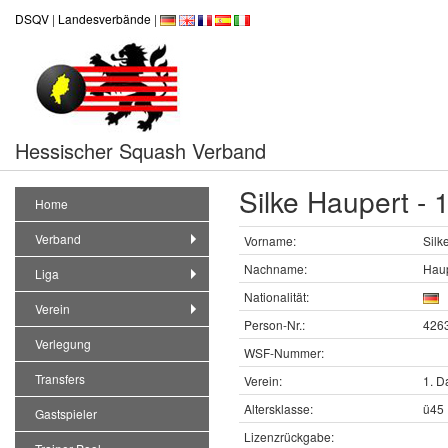
DSQV
|
Landesverbände
|
Hessischer Squash Verband
Silke Haupert -
Home
Verband
Vorname:
Silk
Nachname:
Hau
Liga
Nationalität:
Verein
Person-Nr.:
426
Verlegung
WSF-Nummer:
Transfers
Verein:
1. D
Altersklasse:
ü45
Gastspieler
Lizenzrückgabe: