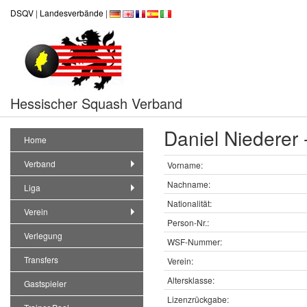
DSQV
|
Landesverbände
|
Hessischer Squash Verband
Daniel Niederer
Home
Verband
Vorname:
Nachname:
Liga
Nationalität:
Verein
Person-Nr.:
Verlegung
WSF-Nummer:
Transfers
Verein:
Altersklasse:
Gastspieler
Lizenzrückgabe: