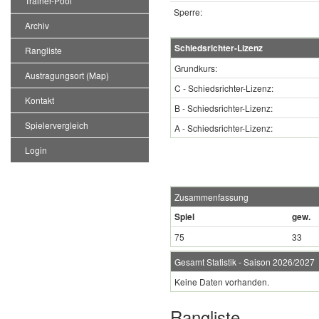
Trainer-Pool
Sperre:
Archiv
Schiedsrichter-Lizenz
Rangliste
Grundkurs:
Austragungsort (Map)
C - Schiedsrichter-Lizenz:
Kontakt
B - Schiedsrichter-Lizenz:
Spielervergleich
A - Schiedsrichter-Lizenz:
Login
Zusammenfassung
Spiel
gew.
75
33
Gesamt Statistik - Saison 2026/2027
Keine Daten vorhanden.
Rangliste