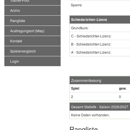
Trainer-Pool
Sperre:
Archiv
Schiedsrichter-Lizenz
Rangliste
Grundkurs:
Austragungsort (Map)
C - Schiedsrichter-Lizenz:
Kontakt
B - Schiedsrichter-Lizenz:
Spielervergleich
A - Schiedsrichter-Lizenz:
Login
Zusammenfassung
Spiel
gew.
2
0
Gesamt Statistik - Saison 2026/2027
Keine Daten vorhanden.
Rangliste