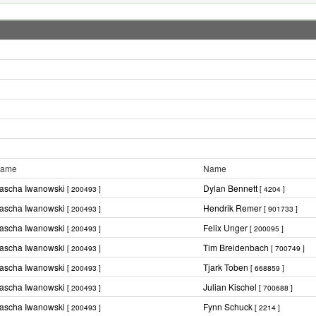
ame
Name
ascha Iwanowski
Dylan Bennett
[ 200493 ]
[ 4204 ]
ascha Iwanowski
Hendrik Remer
[ 200493 ]
[ 901733 ]
ascha Iwanowski
Felix Unger
[ 200493 ]
[ 200095 ]
ascha Iwanowski
Tim Breidenbach
[ 200493 ]
[ 700749 ]
ascha Iwanowski
Tjark Toben
[ 200493 ]
[ 668859 ]
ascha Iwanowski
Julian Kischel
[ 200493 ]
[ 700688 ]
ascha Iwanowski
Fynn Schuck
[ 200493 ]
[ 2214 ]