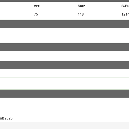
verl.
Satz
S-Pu
75
118
121
aft 2025