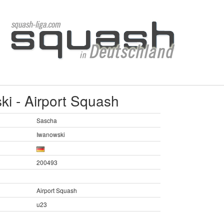
i - Airport Squash
Sascha
Iwanowski
200493
Airport Squash
u23