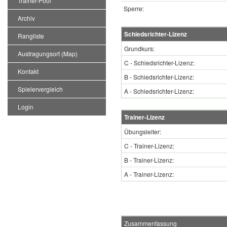
Trainer-Pool
Sperre:
Archiv
Schiedsrichter-Lizenz
Rangliste
Grundkurs:
Austragungsort (Map)
C - Schiedsrichter-Lizenz:
Kontakt
B - Schiedsrichter-Lizenz:
Spielervergleich
A - Schiedsrichter-Lizenz:
Login
Trainer-Lizenz
Übungsleiter:
C - Trainer-Lizenz:
B - Trainer-Lizenz:
A - Trainer-Lizenz:
Zusammenfassung