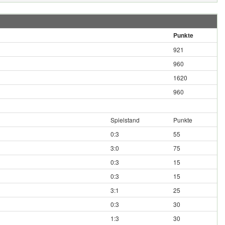
Punkte
921
960
1620
960
Spielstand
Punkte
0:3
55
3:0
75
0:3
15
0:3
15
3:1
25
0:3
30
1:3
30