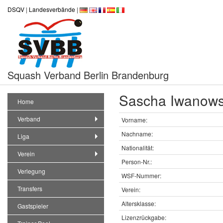
DSQV
|
Landesverbände
|
Squash Verband Berlin Brandenburg
Sascha Iwanowsk
Home
Verband
Vorname:
Nachname:
Liga
Nationalität:
Verein
Person-Nr.:
Verlegung
WSF-Nummer:
Transfers
Verein:
Altersklasse:
Gastspieler
Lizenzrückgabe: