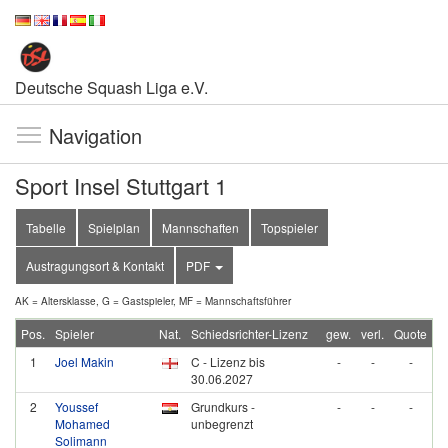
Deutsche Squash Liga e.V.
Navigation
Sport Insel Stuttgart 1
Tabelle
Spielplan
Mannschaften
Topspieler
Austragungsort & Kontakt
PDF
AK = Altersklasse, G = Gastspieler, MF = Mannschaftsführer
Pos.
Spieler
Nat.
Schiedsrichter-Lizenz
gew.
verl.
Quote
1
Joel Makin
C - Lizenz bis
-
-
-
30.06.2027
2
Youssef
Grundkurs -
-
-
-
Mohamed
unbegrenzt
Solimann