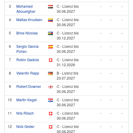
3
Mohamed
C - Lizenz bis
-
-
-
Abouelghar
30.06.2027
4
Matias Knudsen
C - Lizenz bis
-
-
-
30.06.2027
5
Brice Nicolas
C - Lizenz bis
-
-
-
30.12.2027
6
Sergio Garcia
C - Lizenz bis
-
-
-
Pollan
30.06.2027
7
Robin Gadola
C - Lizenz bis
-
-
-
31.12.2026
8
Valentin Rapp
B - Lizenz bis
-
-
-
23.07.2027
9
Robert Downer
C - Lizenz bis
-
-
-
30.06.2027
10
Martin Kegel
C - Lizenz bis
-
-
-
30.06.2027
11
Nils Rösch
C - Lizenz bis
-
-
-
30.06.2027
12
Nick Greter
C - Lizenz bis
-
-
-
30.06.2027