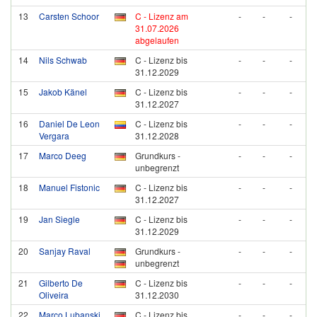
13
Carsten Schoor
C - Lizenz am
-
-
-
31.07.2026
abgelaufen
14
Nils Schwab
C - Lizenz bis
-
-
-
31.12.2029
15
Jakob Känel
C - Lizenz bis
-
-
-
31.12.2027
16
Daniel De Leon
C - Lizenz bis
-
-
-
Vergara
31.12.2028
17
Marco Deeg
Grundkurs -
-
-
-
unbegrenzt
18
Manuel Fistonic
C - Lizenz bis
-
-
-
31.12.2027
19
Jan Siegle
C - Lizenz bis
-
-
-
31.12.2029
20
Sanjay Raval
Grundkurs -
-
-
-
unbegrenzt
21
Gilberto De
C - Lizenz bis
-
-
-
Oliveira
31.12.2030
22
Marco Lubanski
C - Lizenz bis
-
-
-