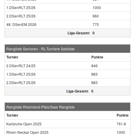
1.DSenRLT 25/26
1000
2.DSenRLT 25/26
960
48. DSenEM 2026
775
Liga-Gesamt
0
Rangliste Senioren - RL-Turniere Setzliste
Turnier
Punkte
2.DSenRLT 24/25
846
1.DSenRLT 25/26
883
2.DSenRLT 25/26
883
Liga-Gesamt
0
Rangliste Rheinland-Pfalz/Saar Rangliste
Turnier
Punkte
Karlsruhe Open 2025
761.8
Rhein-Neckar Open 2025
1000