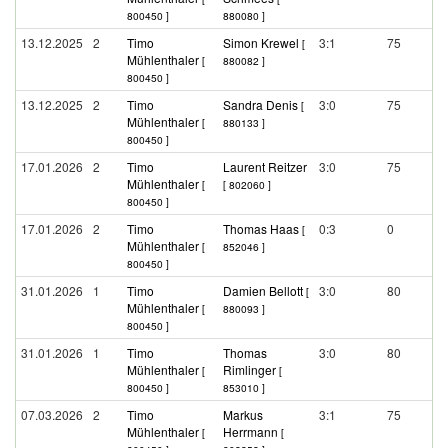
800450 ]
880080 ]
13.12.2025
2
Timo
Simon Krewel
3:1
75
[
Mühlenthaler
[
880082 ]
800450 ]
13.12.2025
2
Timo
Sandra Denis
3:0
75
[
Mühlenthaler
[
880133 ]
800450 ]
17.01.2026
2
Timo
Laurent Reitzer
3:0
75
Mühlenthaler
[
[ 802060 ]
800450 ]
17.01.2026
2
Timo
Thomas Haas
0:3
0
[
Mühlenthaler
[
852046 ]
800450 ]
31.01.2026
1
Timo
Damien Bellott
3:0
80
[
Mühlenthaler
[
880093 ]
800450 ]
31.01.2026
1
Timo
Thomas
3:0
80
Mühlenthaler
Rimlinger
[
[
800450 ]
853010 ]
07.03.2026
2
Timo
Markus
3:1
75
Mühlenthaler
Herrmann
[
[