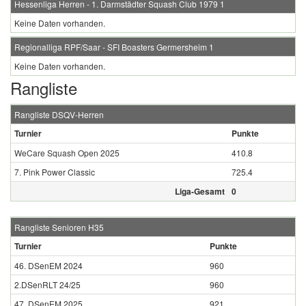
Hessenliga Herren - 1. Darmstädter Squash Club 1979 1
Keine Daten vorhanden.
Regionalliga RPF/Saar - SFI Boasters Germersheim 1
Keine Daten vorhanden.
Rangliste
Rangliste DSQV-Herren
Turnier
Punkte
WeCare Squash Open 2025
410.8
7. Pink Power Classic
725.4
Liga-Gesamt
0
Rangliste Senioren H35
Turnier
Punkte
46. DSenEM 2024
960
2.DSenRLT 24/25
960
47. DSenEM 2025
921