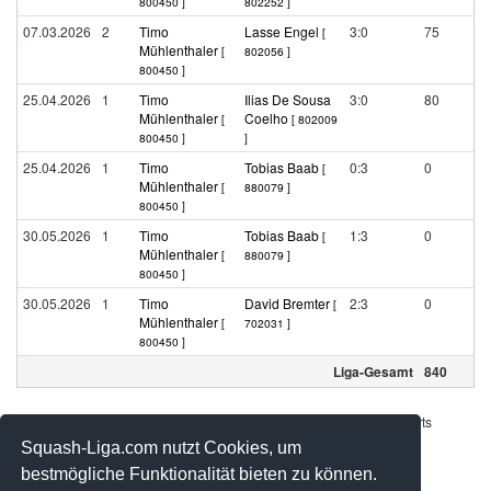
800450 ]
802252 ]
07.03.2026
2
Timo
Lasse Engel
3:0
75
[
Mühlenthaler
[
802056 ]
800450 ]
25.04.2026
1
Timo
Ilias De Sousa
3:0
80
Mühlenthaler
Coelho
[
[ 802009
800450 ]
]
25.04.2026
1
Timo
Tobias Baab
0:3
0
[
Mühlenthaler
[
880079 ]
800450 ]
30.05.2026
1
Timo
Tobias Baab
1:3
0
[
Mühlenthaler
[
880079 ]
800450 ]
30.05.2026
1
Timo
David Bremter
2:3
0
[
Mühlenthaler
[
702031 ]
800450 ]
Liga-Gesamt
840
Werbung - Offizielle Pool Partner des deutschen Squashsports
Squash-Liga.com nutzt Cookies, um
bestmögliche Funktionalität bieten zu können.