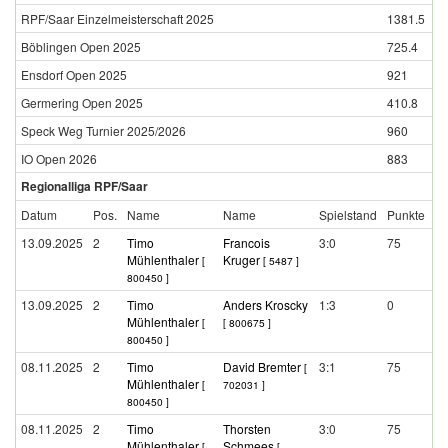
RPF/Saar Einzelmeisterschaft 2025
1381.5
Böblingen Open 2025
725.4
Ensdorf Open 2025
921
Germering Open 2025
410.8
Speck Weg Turnier 2025/2026
960
IO Open 2026
883
Regionalliga RPF/Saar
Datum
Pos.
Name
Name
Spielstand
Punkte
13.09.2025
2
Timo
Francois
3:0
75
Mühlenthaler
Kruger
[
[ 5487 ]
800450 ]
13.09.2025
2
Timo
Anders Kroscky
1:3
0
Mühlenthaler
[
[ 800675 ]
800450 ]
08.11.2025
2
Timo
David Bremter
3:1
75
[
Mühlenthaler
[
702031 ]
800450 ]
08.11.2025
2
Timo
Thorsten
3:0
75
Mühlenthaler
Schmees
[
[