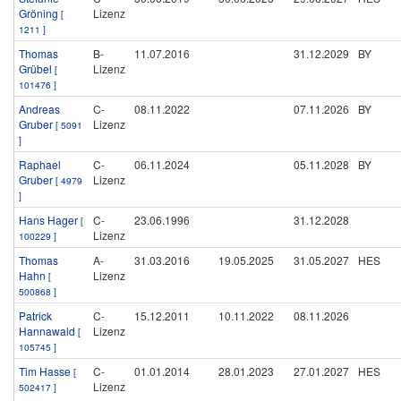
Gröning
Lizenz
[
1211 ]
Thomas
B-
11.07.2016
31.12.2029
BY
Grübel
Lizenz
[
101476 ]
Andreas
C-
08.11.2022
07.11.2026
BY
Gruber
Lizenz
[ 5091
]
Raphael
C-
06.11.2024
05.11.2028
BY
Gruber
Lizenz
[ 4979
]
Hans Hager
C-
23.06.1996
31.12.2028
[
Lizenz
100229 ]
Thomas
A-
31.03.2016
19.05.2025
31.05.2027
HES
Hahn
Lizenz
[
500868 ]
Patrick
C-
15.12.2011
10.11.2022
08.11.2026
Hannawald
Lizenz
[
105745 ]
Tim Hasse
C-
01.01.2014
28.01.2023
27.01.2027
HES
[
Lizenz
502417 ]