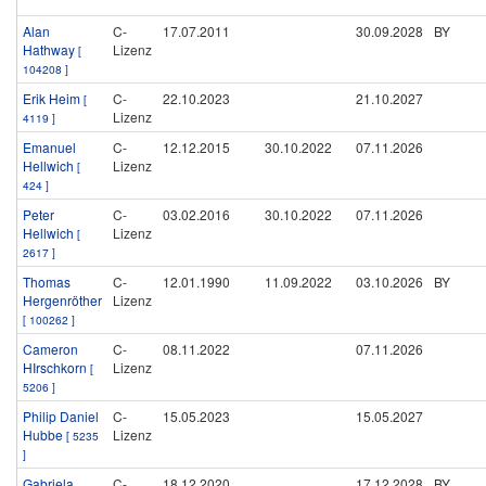
Alan
C-
17.07.2011
30.09.2028
BY
Hathway
Lizenz
[
104208 ]
Erik Heim
C-
22.10.2023
21.10.2027
[
Lizenz
4119 ]
Emanuel
C-
12.12.2015
30.10.2022
07.11.2026
Hellwich
Lizenz
[
424 ]
Peter
C-
03.02.2016
30.10.2022
07.11.2026
Hellwich
Lizenz
[
2617 ]
Thomas
C-
12.01.1990
11.09.2022
03.10.2026
BY
Hergenröther
Lizenz
[ 100262 ]
Cameron
C-
08.11.2022
07.11.2026
HIrschkorn
Lizenz
[
5206 ]
Philip Daniel
C-
15.05.2023
15.05.2027
Hubbe
Lizenz
[ 5235
]
Gabriela
C-
18.12.2020
17.12.2028
BY