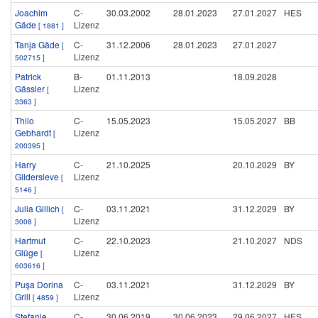
Joachim
C-
30.03.2002
28.01.2023
27.01.2027
HES
Gäde
Lizenz
[ 1881 ]
Tanja Gäde
C-
31.12.2006
28.01.2023
27.01.2027
[
Lizenz
502715 ]
Patrick
B-
01.11.2013
18.09.2028
Gässler
Lizenz
[
3363 ]
Thilo
C-
15.05.2023
15.05.2027
BB
Gebhardt
Lizenz
[
200395 ]
Harry
C-
21.10.2025
20.10.2029
BY
Gildersleve
Lizenz
[
5146 ]
Julia Gillich
C-
03.11.2021
31.12.2029
BY
[
Lizenz
3008 ]
Hartmut
C-
22.10.2023
21.10.2027
NDS
Glüge
Lizenz
[
603616 ]
Puşa Dorina
C-
03.11.2021
31.12.2029
BY
Grill
Lizenz
[ 4859 ]
Stefanie
C-
30.06.2019
30.06.2023
29.06.2027
HES