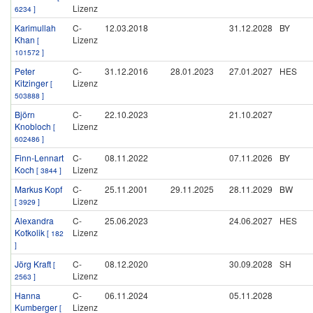
Lizenz
6234 ]
Karimullah
C-
12.03.2018
31.12.2028
BY
Khan
Lizenz
[
101572 ]
Peter
C-
31.12.2016
28.01.2023
27.01.2027
HES
Kitzinger
Lizenz
[
503888 ]
Björn
C-
22.10.2023
21.10.2027
Knobloch
Lizenz
[
602486 ]
Finn-Lennart
C-
08.11.2022
07.11.2026
BY
Koch
Lizenz
[ 3844 ]
Markus Kopf
C-
25.11.2001
29.11.2025
28.11.2029
BW
Lizenz
[ 3929 ]
Alexandra
C-
25.06.2023
24.06.2027
HES
Kotkolik
Lizenz
[ 182
]
Jörg Kraft
C-
08.12.2020
30.09.2028
SH
[
Lizenz
2563 ]
Hanna
C-
06.11.2024
05.11.2028
Kumberger
Lizenz
[