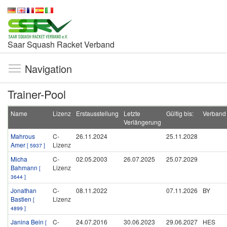
Saar Squash Racket Verband
Navigation
Trainer-Pool
Name
Lizenz
Erstausstellung
Letzte
Gültig bis:
Verband
Verlängerung
Mahrous
C-
26.11.2024
25.11.2028
Amer
Lizenz
[ 5937 ]
Micha
C-
02.05.2003
26.07.2025
25.07.2029
Bahmann
Lizenz
[
3644 ]
Jonathan
C-
08.11.2022
07.11.2026
BY
Bastien
Lizenz
[
4899 ]
Janina Bein
C-
24.07.2016
30.06.2023
29.06.2027
HES
[