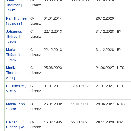
Thornton
Lizenz
[
101874 ]
Karl Thumser
C-
01.01.2014
29.12.2029
Lizenz
[ 7030588 ]
Johannes
C-
22.12.2013
31.12.2028
BY
Thürauf
Lizenz
[
106046 ]
Maria
C-
22.12.2013
31.12.2028
BY
Thürauf
Lizenz
[
106047 ]
Moritz
C-
25.06.2023
24.06.2027
HES
Tischler
Lizenz
[
2281 ]
Uli Tischler
C-
01.01.2017
28.01.2023
27.01.2027
HES
[
Lizenz
501377 ]
Martin Tonn
C-
26.01.2002
29.06.2023
29.06.2027
NDS
[
Lizenz
1000013 ]
Reiner
C-
16.07.1985
29.11.2025
28.11.2029
BW
Ulbricht
Lizenz
[ 40 ]