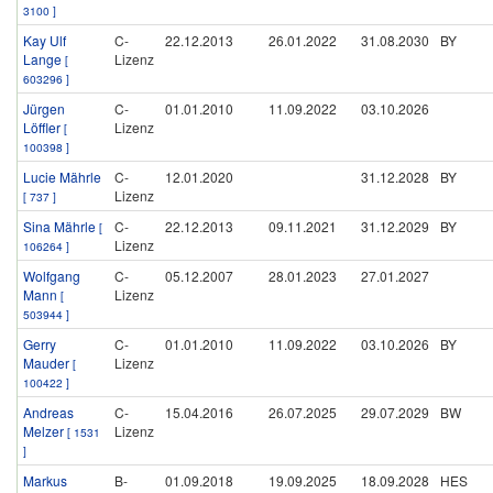
3100 ]
Kay Ulf
C-
22.12.2013
26.01.2022
31.08.2030
BY
Lange
Lizenz
[
603296 ]
Jürgen
C-
01.01.2010
11.09.2022
03.10.2026
Löffler
Lizenz
[
100398 ]
Lucie Mährle
C-
12.01.2020
31.12.2028
BY
Lizenz
[ 737 ]
Sina Mährle
C-
22.12.2013
09.11.2021
31.12.2029
BY
[
Lizenz
106264 ]
Wolfgang
C-
05.12.2007
28.01.2023
27.01.2027
Mann
Lizenz
[
503944 ]
Gerry
C-
01.01.2010
11.09.2022
03.10.2026
BY
Mauder
Lizenz
[
100422 ]
Andreas
C-
15.04.2016
26.07.2025
29.07.2029
BW
Melzer
Lizenz
[ 1531
]
Markus
B-
01.09.2018
19.09.2025
18.09.2028
HES