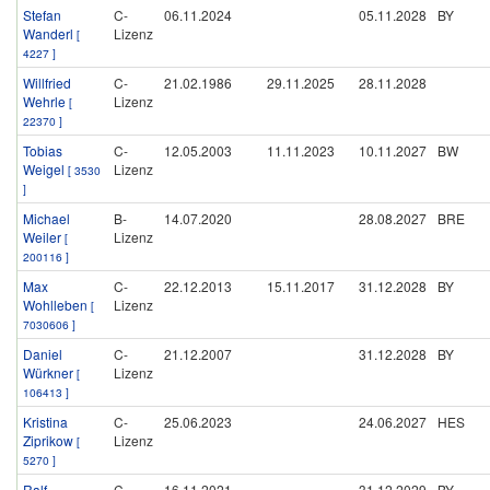
Stefan
C-
06.11.2024
05.11.2028
BY
Wanderl
Lizenz
[
4227 ]
Willfried
C-
21.02.1986
29.11.2025
28.11.2028
Wehrle
Lizenz
[
22370 ]
Tobias
C-
12.05.2003
11.11.2023
10.11.2027
BW
Weigel
Lizenz
[ 3530
]
Michael
B-
14.07.2020
28.08.2027
BRE
Weiler
Lizenz
[
200116 ]
Max
C-
22.12.2013
15.11.2017
31.12.2028
BY
Wohlleben
Lizenz
[
7030606 ]
Daniel
C-
21.12.2007
31.12.2028
BY
Würkner
Lizenz
[
106413 ]
Kristina
C-
25.06.2023
24.06.2027
HES
Ziprikow
Lizenz
[
5270 ]
Ralf
C-
16.11.2021
31.12.2029
BY