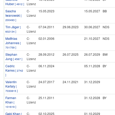
Huber
Lizenz
[ 4912 ]
Sascha
C-
15.05.2023
15.05.2027
BB
Iwanowski
Lizenz
[
200493 ]
Tim Jäger
C-
07.04.2011
29.06.2023
30.06.2027
NDS
[
Lizenz
602134 ]
Matthias
C-
02.01.2006
21.10.2027
NDS
Johannes
Lizenz
[
701759 ]
Stephan
C-
28.09.2012
26.07.2025
26.07.2029
BW
Jung
Lizenz
[ 4567 ]
Cedric
C-
06.11.2024
05.11.2028
BY
Karres
Lizenz
[ 2742
]
Valentin
C-
24.07.2017
24.11.2021
31.12.2029
Kartaly
Lizenz
[
7030815 ]
Farman
C-
25.11.2011
31.12.2028
BY
Khan
Lizenz
[
101619 ]
Gabi Khan
C-
02.10.2025
01.10.2029
[