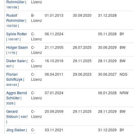
Rohrmüller
Lizenz
[
190108 ]
Rudolf
B-
01.01.2013
30.09.2020
31.12.2028
Rohrmüller
Lizenz
[
100720 ]
Sylvie Rotter
C-
06.11.2024
05.11.2028
BY
Lizenz
[ 100187 ]
Holger Saam
C-
21.11.2005
26.07.2025
30.06.2029
BW
Lizenz
[ 1176 ]
Dieter Saier
C-
16.10.2016
29.11.2025
28.11.2029
BW
[
Lizenz
507 ]
Florian
C-
06.04.2011
29.06.2023
30.06.2027
NDS
Schiffczyk
Lizenz
[
300124 ]
Aggro Bernd
C-
07.01.2024
06.01.2028
NRW
Schlüter
Lizenz
[
3329 ]
Gerard
C-
20.09.2009
29.11.2025
28.11.2029
BW
Sidoun
Lizenz
[ 4367
]
Jörg Sieber
C-
03.11.2021
31.12.2029
BY
[