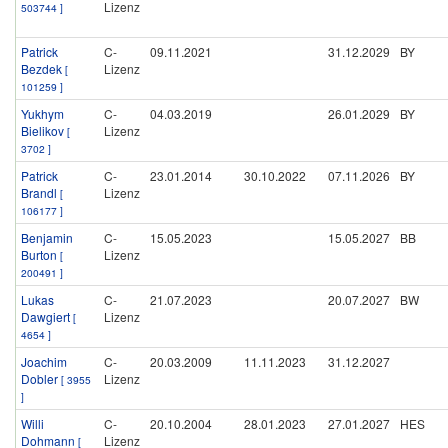
Lizenz
503744 ]
Patrick
C-
09.11.2021
31.12.2029
BY
Bezdek
Lizenz
[
101259 ]
Yukhym
C-
04.03.2019
26.01.2029
BY
Bielikov
Lizenz
[
3702 ]
Patrick
C-
23.01.2014
30.10.2022
07.11.2026
BY
Brandl
Lizenz
[
106177 ]
Benjamin
C-
15.05.2023
15.05.2027
BB
Burton
Lizenz
[
200491 ]
Lukas
C-
21.07.2023
20.07.2027
BW
Dawgiert
Lizenz
[
4654 ]
Joachim
C-
20.03.2009
11.11.2023
31.12.2027
Dobler
Lizenz
[ 3955
]
Willi
C-
20.10.2004
28.01.2023
27.01.2027
HES
Dohmann
Lizenz
[