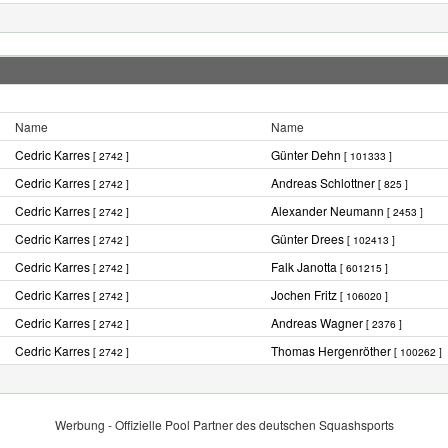
Name
Name
Cedric Karres
Günter Dehn
[ 2742 ]
[ 101333 ]
Cedric Karres
Andreas Schlottner
[ 2742 ]
[ 825 ]
Cedric Karres
Alexander Neumann
[ 2742 ]
[ 2453 ]
Cedric Karres
Günter Drees
[ 2742 ]
[ 102413 ]
Cedric Karres
Falk Janotta
[ 2742 ]
[ 601215 ]
Cedric Karres
Jochen Fritz
[ 2742 ]
[ 106020 ]
Cedric Karres
Andreas Wagner
[ 2742 ]
[ 2376 ]
Cedric Karres
Thomas Hergenröther
[ 2742 ]
[ 100262 ]
Werbung - Offizielle Pool Partner des deutschen Squashsports