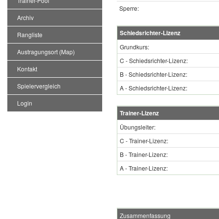
Trainer-Pool
Sperre:
Archiv
Schiedsrichter-Lizenz
Rangliste
Grundkurs:
Austragungsort (Map)
C - Schiedsrichter-Lizenz:
Kontakt
B - Schiedsrichter-Lizenz:
Spielervergleich
A - Schiedsrichter-Lizenz:
Login
Trainer-Lizenz
Übungsleiter:
C - Trainer-Lizenz:
B - Trainer-Lizenz:
A - Trainer-Lizenz:
Zusammenfassung