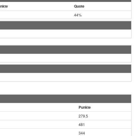
nkte
Quote
44%
Punkte
279.5
481
344