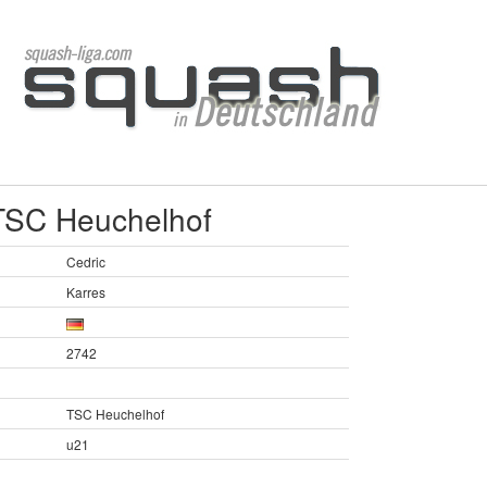
 TSC Heuchelhof
Cedric
Karres
2742
TSC Heuchelhof
u21