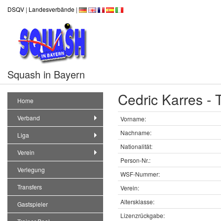
DSQV
|
Landesverbände
|
Squash in Bayern
Cedric Karres -
Home
Verband
Vorname:
Nachname:
Liga
Nationalität:
Verein
Person-Nr.:
Verlegung
WSF-Nummer:
Transfers
Verein:
Altersklasse:
Gastspieler
Lizenzrückgabe: