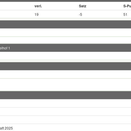
verl.
Satz
S-Pu
19
-5
51
lhof 1
aft 2025