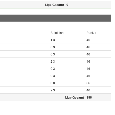
Liga-Gesamt
0
Spielstand
Punkte
1:3
46
0:3
46
0:3
46
2:3
46
0:3
46
0:3
46
3:0
66
2:3
46
Liga-Gesamt
388