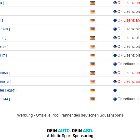
C - Lizenz a
3 ]
C - Lizenz b
C - Lizenz a
42 ]
C - Lizenz b
80269 ]
C - Lizenz b
008 ]
C - Lizenz b
2194 ]
C - Lizenz b
117 ]
Grundkurs - 
 ]
C - Lizenz a
80053 ]
C - Lizenz a
859010 ]
uer
[ 6267 ]
Grundkurs - 
[ 5744 ]
Werbung - Offizielle Pool Partner des deutschen Squashsports