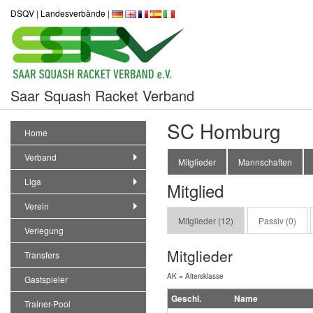
DSQV
|
Landesverbände
|
Saar Squash Racket Verband
SC Homburg
Home
Verband
Mitglieder
Mannschaften
Liga
Mitglied
Verein
Mitglieder (12)
Passiv (0)
Verlegung
Mitglieder
Transfers
AK = Altersklasse
Gastspieler
Geschl.
Name
Trainer-Pool