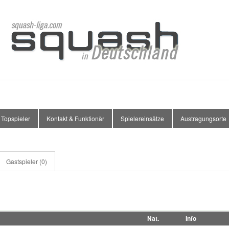
Topspieler
Kontakt & Funktionär
Spielereinsätze
Austragungsorte
Gastspieler (0)
Nat.
Info