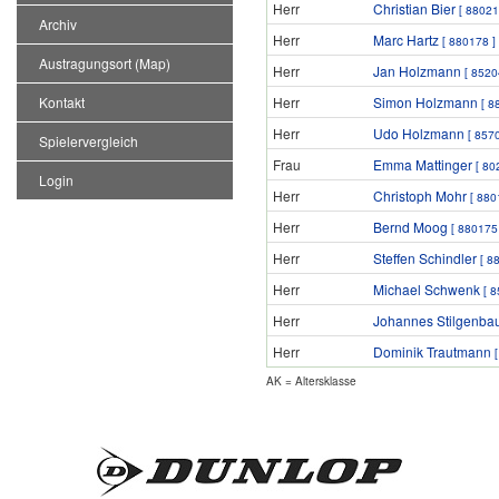
Herr
Christian Bier
[ 88021
Archiv
Herr
Marc Hartz
[ 880178 ]
Austragungsort (Map)
Herr
Jan Holzmann
[ 8520
Kontakt
Herr
Simon Holzmann
[ 8
Herr
Udo Holzmann
[ 857
Spielervergleich
Frau
Emma Mattinger
[ 80
Login
Herr
Christoph Mohr
[ 880
Herr
Bernd Moog
[ 880175
Herr
Steffen Schindler
[ 8
Herr
Michael Schwenk
[ 
Herr
Johannes Stilgenba
Herr
Dominik Trautmann
AK = Altersklasse