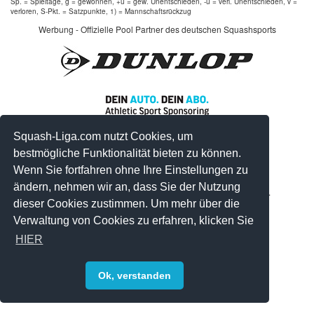
Sp. = Spieltage, g = gewonnen, +u = gew. Unentschieden, -u = verl. Unentschieden, v =
verloren, S-Pkt. = Satzpunkte, 1) = Mannschaftsrückzug
Werbung - Offizielle Pool Partner des deutschen Squashsports
Squash-Liga.com nutzt Cookies, um
bestmögliche Funktionalität bieten zu können.
Wenn Sie fortfahren ohne Ihre Einstellungen zu
ändern, nehmen wir an, dass Sie der Nutzung
© 2008-2026 by Squash-Liga.com Alle Rechte vorbehalten.
dieser Cookies zustimmen. Um mehr über die
Impressum
|
Datenschutz
|
Sitemap
Verwaltung von Cookies zu erfahren, klicken Sie
HIER
Ok, verstanden