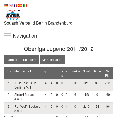
Squash Verband Berlin Brandenburg
Navigation
Oberliga Jugend 2011/2012
Tabelle
Spielplan
Mannschaften
Pos.
Mannschaft
Sp.
g
+u
-
v
Punkte
Spiel
Sätze
S-
u
Pkt.
1
1. Squash Club
4
4
0
0
0
12
12:0
33
233
Berlin e.V. 1
2
Airport Squash
4
2
0
0
2
6
4:8
-9
-69
e.V. 1
3
Rot-Weiß Seeburg
4
0
0
0
4
0
2:10
-24
-164
e.V. 1