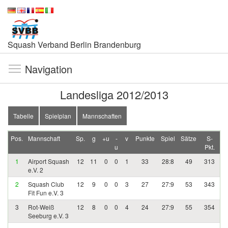
Squash Verband Berlin Brandenburg
Navigation
Landesliga 2012/2013
Tabelle
Spielplan
Mannschaften
Pos.
Mannschaft
Sp.
g
+u
-
v
Punkte
Spiel
Sätze
S-
u
Pkt.
1
Airport Squash
12
11
0
0
1
33
28:8
49
313
e.V. 2
2
Squash Club
12
9
0
0
3
27
27:9
53
343
Fit Fun e.V. 3
3
Rot-Weiß
12
8
0
0
4
24
27:9
55
354
Seeburg e.V. 3