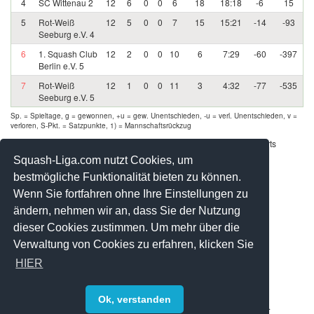
4
SC Wittenau 2
12
6
0
0
6
18
18:18
-6
15
5
Rot-Weiß
12
5
0
0
7
15
15:21
-14
-93
Seeburg e.V. 4
6
1. Squash Club
12
2
0
0
10
6
7:29
-60
-397
Berlin e.V. 5
7
Rot-Weiß
12
1
0
0
11
3
4:32
-77
-535
Seeburg e.V. 5
Sp. = Spieltage, g = gewonnen, +u = gew. Unentschieden, -u = verl. Unentschieden, v =
verloren, S-Pkt. = Satzpunkte, 1) = Mannschaftsrückzug
Werbung - Offizielle Pool Partner des deutschen Squashsports
Squash-Liga.com nutzt Cookies, um
bestmögliche Funktionalität bieten zu können.
Wenn Sie fortfahren ohne Ihre Einstellungen zu
ändern, nehmen wir an, dass Sie der Nutzung
dieser Cookies zustimmen. Um mehr über die
Verwaltung von Cookies zu erfahren, klicken Sie
HIER
Ok, verstanden
© 2008-2026 by Squash-Liga.com Alle Rechte vorbehalten.