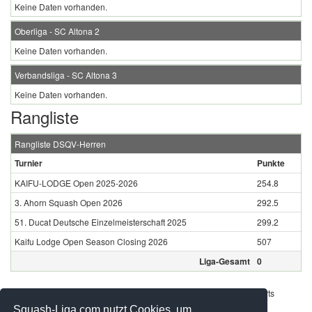
Keine Daten vorhanden.
Oberliga - SC Altona 2
Keine Daten vorhanden.
Verbandsliga - SC Altona 3
Keine Daten vorhanden.
Rangliste
Rangliste DSQV-Herren
Turnier
Punkte
KAIFU-LODGE Open 2025-2026
254.8
3. Ahorn Squash Open 2026
292.5
51. Ducat Deutsche Einzelmeisterschaft 2025
299.2
Kaifu Lodge Open Season Closing 2026
507
Liga-Gesamt
0
Werbung - Offizielle Pool Partner des deutschen Squashsports
Squash-Liga.com nutzt Cookies, um