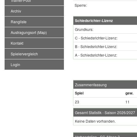
Trainer-Pool
Sperre:
Archiv
Schiedsrichter-Lizenz
Rangliste
Grundkurs:
Austragungsort (Map)
C - Schiedsrichter-Lizenz:
Kontakt
B - Schiedsrichter-Lizenz:
Spielervergleich
A - Schiedsrichter-Lizenz:
Login
Zusammenfassung
Spiel
gew.
23
11
Gesamt Statistik - Saison 2026/2027
Keine Daten vorhanden.
Verbandsliga - SC Altona 3