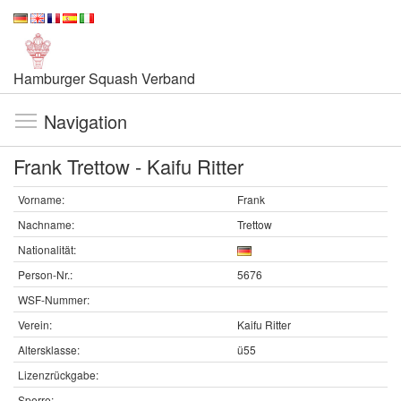
Hamburger Squash Verband
Navigation
Frank Trettow - Kaifu Ritter
Vorname:
Frank
Nachname:
Trettow
Nationalität:
Person-Nr.:
5676
WSF-Nummer:
Verein:
Kaifu Ritter
Altersklasse:
ü55
Lizenzrückgabe:
Sperre: