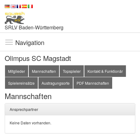
SRLV Baden-Württemberg
Navigation
Olimpus SC Magstadt
Mitglieder
Mannschaften
Topspieler
Kontakt & Funktionär
Spielereinsätze
Austragungsorte
PDF Mannschaften
Mannschaften
Ansprechpartner
Keine Daten vorhanden.