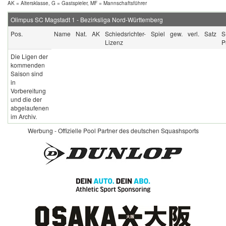
AK = Altersklasse, G = Gastspieler, MF = Mannschaftsführer
Olimpus SC Magstadt 1
-
Bezirksliga Nord-Württemberg
Pos.
Name
Nat.
AK
Schiedsrichter-
Spiel
gew.
verl.
Satz
S
Lizenz
P
Die Ligen der
kommenden
Saison sind
in
Vorbereitung
und die der
abgelaufenen
im Archiv.
Werbung - Offizielle Pool Partner des deutschen Squashsports