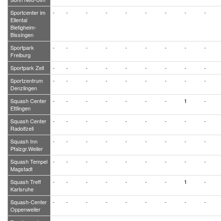
Sportcenter im
-
-
-
-
-
-
-
-
-
Ellental
Bietigheim-
Bissingen
Sportpark
-
-
-
-
-
-
-
-
-
Freiburg
Sportpark Zell
-
-
-
-
-
-
-
-
-
Sportzentrum
-
-
-
-
-
-
-
-
-
Denzlingen
Squash Center
-
-
-
-
-
-
-
1
-
Ettlingen
Squash Center
-
-
-
-
-
-
-
-
-
Radolfzell
Squash Inn
-
-
-
-
-
-
-
-
-
Pfalzgr.Weiler
Squash Tempel
-
-
-
-
-
-
-
-
-
Magstadt
Squash Treff
-
-
-
-
-
-
-
1
-
Karlsruhe
Squash-Center
-
-
-
-
-
-
-
-
-
Oppenweiler