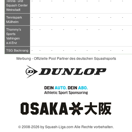
Tennis- und
-
-
-
-
-
-
-
-
-
Squash Center
Weinstadt
Tennispark
-
-
-
-
-
-
-
-
-
Müllheim
Thommy's
-
-
-
-
-
-
-
-
-
Sports
Vaihingen
a.d.Enz
TSG Backnang
-
-
-
-
-
-
-
-
-
Werbung - Offizielle Pool Partner des deutschen Squashsports
© 2008-2026 by Squash-Liga.com Alle Rechte vorbehalten.