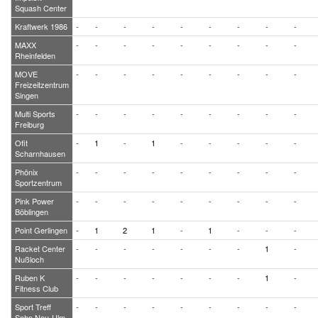
Squash Center
Kraftwerk 1986
-
-
-
-
-
-
-
-
-
MAXX
-
-
-
-
-
-
-
-
-
Rheinfelden
MOVE
-
-
-
-
-
-
-
-
-
Freizeitzentrum
Singen
Multi Sports
-
-
-
-
-
-
-
-
-
Freiburg
Ofit
-
1
-
1
-
-
-
-
-
Scharnhausen
Phönix
-
-
-
-
-
-
-
-
-
Sportzentrum
Pink Power
-
-
-
-
-
-
-
-
-
Böblingen
Point Gerlingen
-
1
2
1
-
1
-
-
-
Racket Center
-
-
-
-
-
-
-
1
-
Nußloch
Ruben K
-
-
-
-
-
-
-
1
-
Fitness Club
Sport Treff
-
-
-
-
-
-
-
-
-
Sohn Neu-Ulm