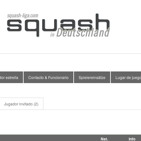
or estrella
Contacto & Funcionario
Spielereinsätze
Lugar de jueg
Jugador invitado (2)
Nat.
Info