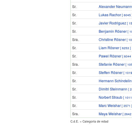
Sr.
Alexander Neuman
Sr.
Lukas Rachor
[ 6045 
Sr.
Javier Rodriguez
[ 1
Sr.
Benjamin Rösner
[ 1
Sra.
Christine Rösner
[ 1
Sr.
Liam Rösner
[ 6253 ]
Sr.
Pawel Rösner
[ 6044 
Sra.
Stefanie Rösner
[ 10
Sr.
Steffen Rösner
[ 1019
Sr.
Hermann Schindeli
Sr.
Dimitri Steinmann
[ 
Sr.
Norbert Straub
[ 1011
Sr.
Marc Weishar
[ 3571 
Sra.
Maya Weishar
[ 2642 
C.d.E. = Categoría de edad