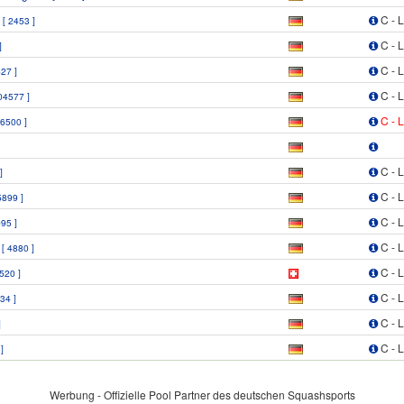
n
C - 
[ 2453 ]
C - 
]
C - 
527 ]
C - 
04577 ]
C - 
06500 ]
C - 
]
C - 
5899 ]
C - 
95 ]
n
C - 
[ 4880 ]
C - 
2520 ]
C - 
34 ]
C - 
]
C - 
]
Werbung - Offizielle Pool Partner des deutschen Squashsports