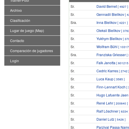
Trainer-Pool
Sr.
David Bernet
[ 4927 ]
Archivo
Sr.
Gennadii Bielikov
[ 4
Clasificación
Sra.
Inna Bielikov
[ 4221 ]
Lugar de juego (Map)
Sr.
Oleksii Bielikov
[ 3763
Sr.
Yukhym Bielikov
[ 37
Contacto
Sr.
Wolfram Bühl
[ 10317
Comparación de jugadores
Sra.
Franziska Griesser
[
Login
Sr.
Falk Janotta
[ 601215 
Sr.
Cedric Karres
[ 2742 
Sr.
Luca Kaup
[ 3585 ]
Sr.
Finn-Lennart Koch
[ 
Sr.
Hugo Lafuente Jae
Sr.
René Lehr
[ 200640 ]
Sr.
Ralf Löschner
[ 6334 
Sr.
Daniel Lutz
[ 5426 ]
Sr.
Parzival Passa Na