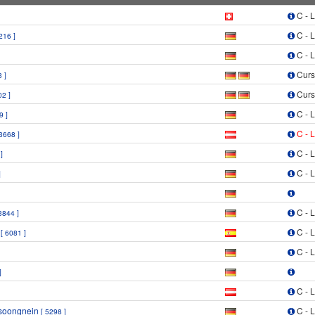
C - 
C - 
216 ]
C - 
Curs
 ]
Curs
02 ]
C - 
9 ]
C - 
 3668 ]
C - 
]
C - 
]
C - 
3844 ]
n
C - 
[ 6081 ]
C - 
]
C - 
msoongnein
C - 
[ 5298 ]