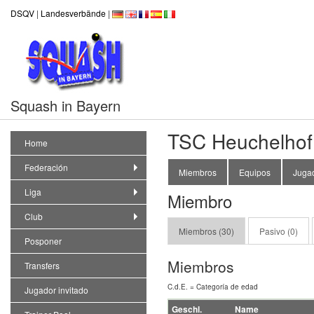
DSQV
|
Landesverbände
|
Squash in Bayern
TSC Heuchelhof
Home
Federación
Miembros
Equipos
Jugad
Liga
Miembro
Club
Miembros (30)
Pasivo (0)
Posponer
Miembros
Transfers
C.d.E. = Categoría de edad
Jugador invitado
Geschl.
Name