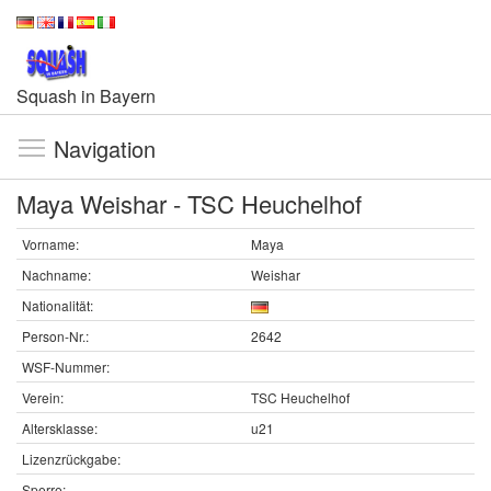
Squash in Bayern
Navigation
Maya Weishar - TSC Heuchelhof
Vorname:
Maya
Nachname:
Weishar
Nationalität:
Person-Nr.:
2642
WSF-Nummer:
Verein:
TSC Heuchelhof
Altersklasse:
u21
Lizenzrückgabe:
Sperre: