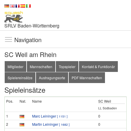
SRLV Baden-Württemberg
Navigation
SC Weil am Rhein
Mitglieder
Mannschaften
Topspieler
Kontakt & Funktionär
Spielereinsätze
Austragungsorte
PDF Mannschaften
Spieleinsätze
Pos.
Nat.
Name
SC Weil
LL Südbaden
1
Marc Leininger
0
[ 1151 ]
2
Martin Leininger
0
[ 1682 ]