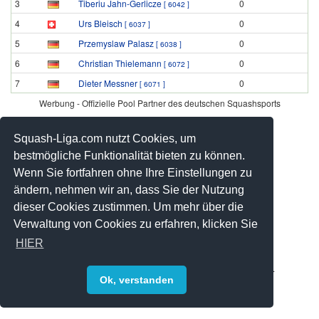
3
Tiberiu Jahn-Gerlicze
0
[ 6042 ]
4
Urs Bleisch
0
[ 6037 ]
5
Przemyslaw Palasz
0
[ 6038 ]
6
Christian Thielemann
0
[ 6072 ]
7
Dieter Messner
0
[ 6071 ]
Werbung - Offizielle Pool Partner des deutschen Squashsports
Squash-Liga.com nutzt Cookies, um
bestmögliche Funktionalität bieten zu können.
Wenn Sie fortfahren ohne Ihre Einstellungen zu
ändern, nehmen wir an, dass Sie der Nutzung
dieser Cookies zustimmen. Um mehr über die
Verwaltung von Cookies zu erfahren, klicken Sie
HIER
© 2008-2026 by Squash-Liga.com Alle Rechte vorbehalten.
Ok, verstanden
Impressum
|
Datenschutz
|
Sitemap