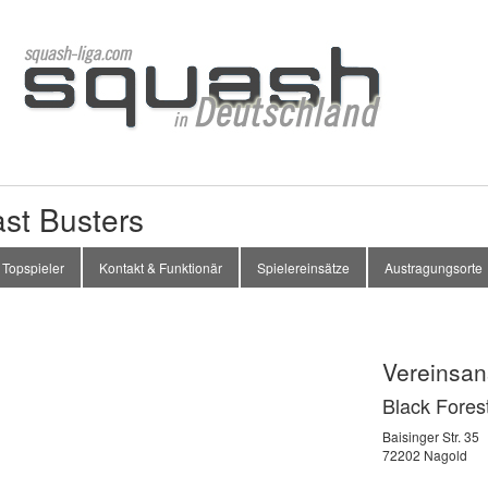
ast Busters
Topspieler
Kontakt & Funktionär
Spielereinsätze
Austragungsorte
Vereinsans
Black Fores
Baisinger Str. 35
72202 Nagold