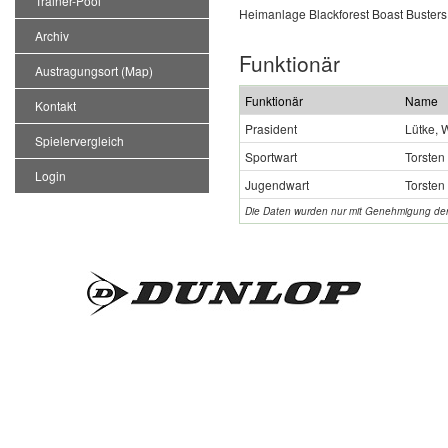
Trainer-Pool
Heimanlage Blackforest Boast Busters
Archiv
Funktionär
Austragungsort (Map)
Funktionär
Name
Kontakt
Prasident
Lütke, 
Spielervergleich
Sportwart
Torsten
Login
Jugendwart
Torsten
Die Daten wurden nur mit Genehmigung der Pe