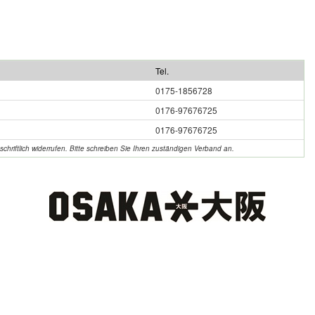
Tel.
0175-1856728
0176-97676725
0176-97676725
hriftlich widerrufen. Bitte schreiben Sie Ihren zuständigen Verband an.