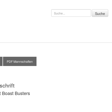
PDF Mannschaften
chrift
t Boast Busters