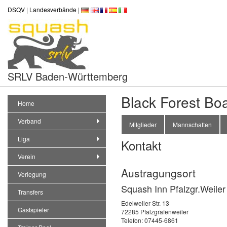
DSQV
|
Landesverbände
|
SRLV Baden-Württemberg
Black Forest Bo
Home
Verband
Mitglieder
Mannschaften
Liga
Kontakt
Verein
Austragungsort
Verlegung
Squash Inn Pfalzgr.Weiler
Transfers
Edelweiler Str. 13
Gastspieler
72285 Pfalzgrafenweiler
Telefon: 07445-6861