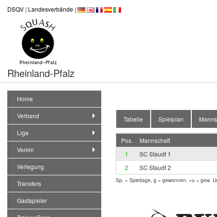
DSQV
|
Landesverbände
|
Rheinland-Pfalz
Home
Verband
Tabelle
Spielplan
Manns
Liga
Pos.
Mannschaft
Verein
1
SC Staudt 1
Verlegung
2
SC Staudt 2
Sp. = Spieltage, g = gewonnen, +u = gew. Un
Transfers
Gastspieler