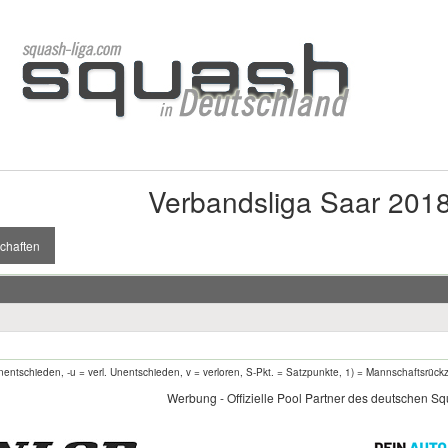
Verbandsliga Saar 201
chaften
entschieden, -u = verl. Unentschieden, v = verloren, S-Pkt. = Satzpunkte, 1) = Mannschaftsrück
Werbung - Offizielle Pool Partner des deutschen S