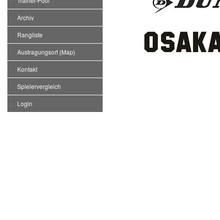
Trainer-Pool
Archiv
Rangliste
Austragungsort (Map)
Kontakt
Spielervergleich
Login