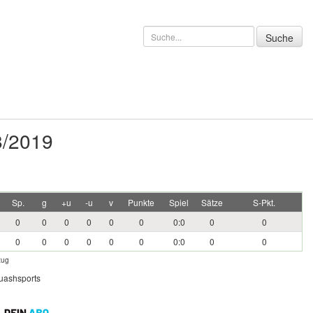
8/2019
Sp.
g
+u
-u
v
Punkte
Spiel
Sätze
S-Pkt.
0
0
0
0
0
0
0:0
0
0
0
0
0
0
0
0
0:0
0
0
zug
quashsports